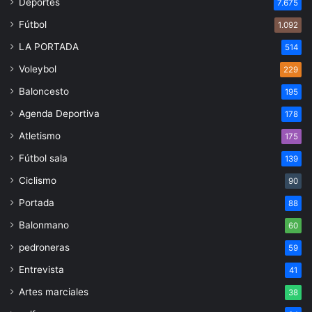
Deportes
7.675
Fútbol
1.092
LA PORTADA
514
Voleybol
229
Baloncesto
195
Agenda Deportiva
178
Atletismo
175
Fútbol sala
139
Ciclismo
90
Portada
88
Balonmano
60
pedroneras
59
Entrevista
41
Artes marciales
38