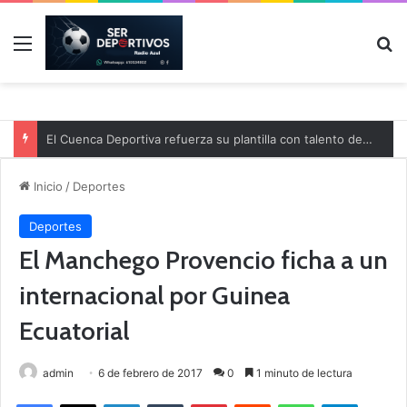
Menú
B
El Cuenca Deportiva refuerza su plantilla con talento de la comarca
Inicio
/
Deportes
Deportes
El Manchego Provencio ficha a un
internacional por Guinea
Ecuatorial
admin
6 de febrero de 2017
0
1 minuto de lectura
Facebook
X
LinkedIn
Tumblr
Pinterest
Reddit
WhatsApp
Telegram