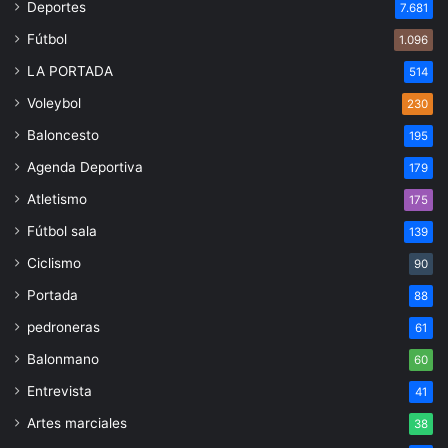
Deportes
7.681
Fútbol
1.096
LA PORTADA
514
Voleybol
230
Baloncesto
195
Agenda Deportiva
179
Atletismo
175
Fútbol sala
139
Ciclismo
90
Portada
88
pedroneras
61
Balonmano
60
Entrevista
41
Artes marciales
38