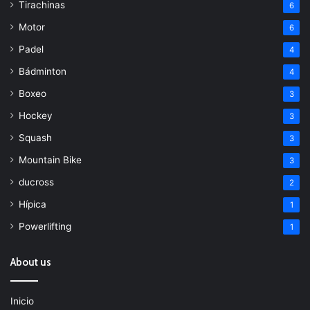
Tirachinas
6
Motor
6
Padel
4
Bádminton
4
Boxeo
3
Hockey
3
Squash
3
Mountain Bike
3
ducross
2
Hípica
1
Powerlifting
1
About us
Inicio