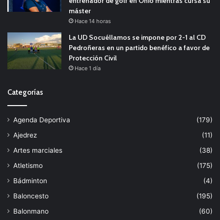
entrenador de golf en Ohio mientras cursa su
máster
Hace 14 horas
La UD Socuéllamos se impone por 2-1 al CD
Pedroñeras en un partido benéfico a favor de
Protección Civil
Hace 1 día
Categorías
Agenda Deportiva
(179)
Ajedrez
(11)
Artes marciales
(38)
Atletismo
(175)
Bádminton
(4)
Baloncesto
(195)
Balonmano
(60)