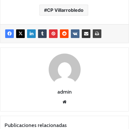
CP Villarrobledo
admin
Siti
o
we
b
Publicaciones relacionadas