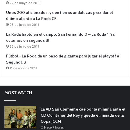
22 de mayo de 2010
Unos 200 aficionados, ya en tierras andaluzas para dar el
último aliento a La Roda CF.
26 de junio de 2011
La Roda habló en el campo: San Fernando 0 – La Roda 1 ¡Ya
estamos en segunda B!
26 de junio de 2011
Fútbol.- La Roda da un paso de gigante para jugar el playoff a
Segunda B
11 de abril de 2011
MOST WATCH
La AD San Clemente cae por la mínima ante el
CD Quintanar del Rey y queda eliminada de la
Copa JCCM
Hace 7 horas