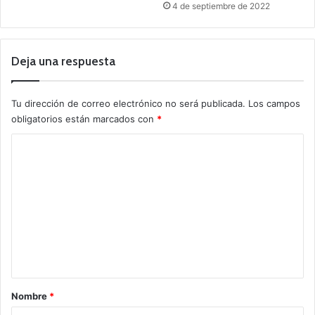
4 de septiembre de 2022
Deja una respuesta
Tu dirección de correo electrónico no será publicada.
Los campos
obligatorios están marcados con
*
C
o
m
e
n
t
a
r
Nombre
*
i