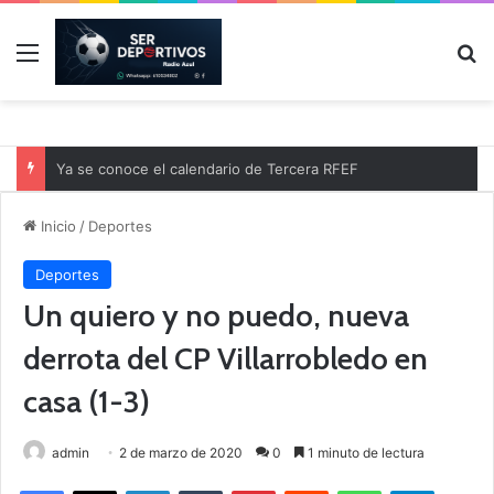
Menú
B
Ya se conoce el calendario de Tercera RFEF
Inicio
/
Deportes
Deportes
Un quiero y no puedo, nueva
derrota del CP Villarrobledo en
casa (1-3)
admin
2 de marzo de 2020
0
1 minuto de lectura
Facebook
X
LinkedIn
Tumblr
Pinterest
Reddit
WhatsApp
Telegram