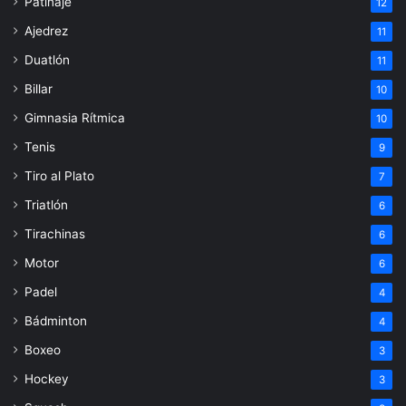
Patinaje
12
Ajedrez
11
Duatlón
11
Billar
10
Gimnasia Rítmica
10
Tenis
9
Tiro al Plato
7
Triatlón
6
Tirachinas
6
Motor
6
Padel
4
Bádminton
4
Boxeo
3
Hockey
3