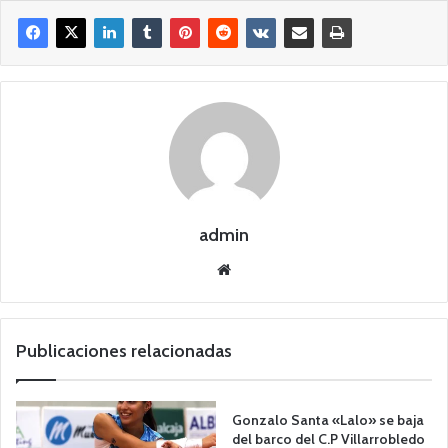
admin
Siti
o
we
b
Publicaciones relacionadas
Gonzalo Santa «Lalo» se baja
del barco del C.P Villarrobledo