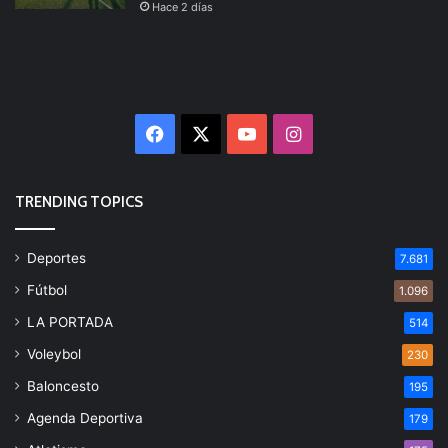
Hace 2 días
Facebook
X
YouTube
Instagram
TRENDING TOPICS
Deportes
7.681
Fútbol
1.096
LA PORTADA
514
Voleybol
230
Baloncesto
195
Agenda Deportiva
179