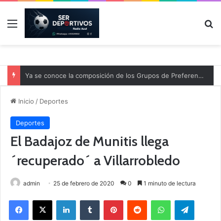
Menú
B
Ya se conoce la composición de los Grupos de Preferente y el calendario
Inicio
/
Deportes
Deportes
El Badajoz de Munitis llega
´recuperado´ a Villarrobledo
admin
25 de febrero de 2020
0
1 minuto de lectura
Facebook
X
LinkedIn
Tumblr
Pinterest
Reddit
WhatsApp
Telegram