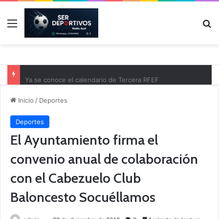
Menú
B
Ya se conoce el calendario de Tercera RFEF
Inicio
/
Deportes
Deportes
El Ayuntamiento firma el
convenio anual de colaboración
con el Cabezuelo Club
Baloncesto Socuéllamos