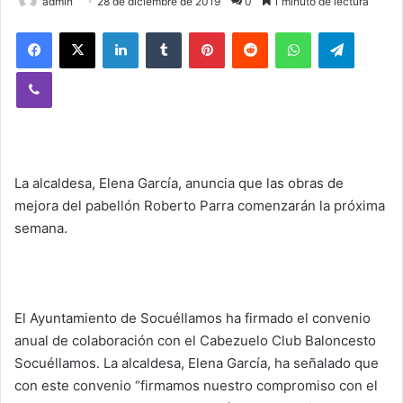
admin
28 de diciembre de 2019
0
1 minuto de lectura
Facebook
X
LinkedIn
Tumblr
Pinterest
Reddit
WhatsApp
Telegram
Viber
La alcaldesa, Elena García, anuncia que las obras de
mejora del pabellón Roberto Parra comenzarán la próxima
semana.
El Ayuntamiento de Socuéllamos ha firmado el convenio
anual de colaboración con el Cabezuelo Club Baloncesto
Socuéllamos. La alcaldesa, Elena García, ha señalado que
con este convenio “firmamos nuestro compromiso con el