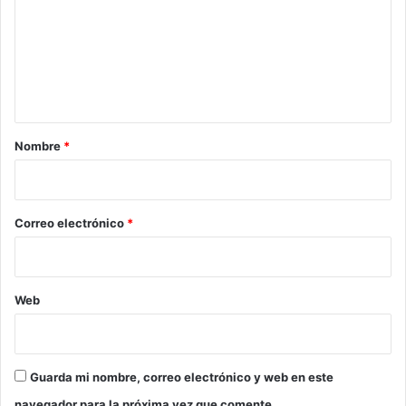
m
e
n
t
a
r
Nombre
*
i
o
*
Correo electrónico
*
Web
Guarda mi nombre, correo electrónico y web en este
navegador para la próxima vez que comente.