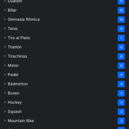
Duatlón
11
Billar
10
Gimnasia Rítmica
10
Tenis
9
Tiro al Plato
7
Triatlón
6
Tirachinas
6
Motor
6
Padel
4
Bádminton
4
Boxeo
3
Hockey
3
Squash
3
Mountain Bike
3