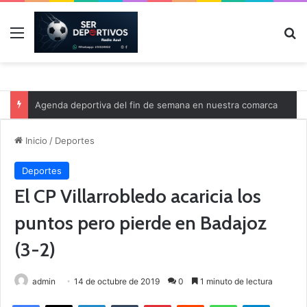
Menú
B
Agenda deportiva del fin de semana en nuestra comarca
Inicio
/
Deportes
Deportes
El CP Villarrobledo acaricia los
puntos pero pierde en Badajoz
(3-2)
admin
14 de octubre de 2019
0
1 minuto de lectura
Facebook
X
LinkedIn
Tumblr
Pinterest
Reddit
WhatsApp
Telegram