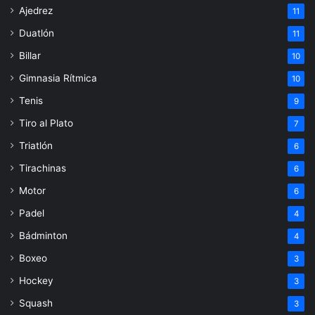
Ajedrez
11
Duatlón
11
Billar
10
Gimnasia Rítmica
10
Tenis
9
Tiro al Plato
7
Triatlón
6
Tirachinas
6
Motor
6
Padel
4
Bádminton
4
Boxeo
3
Hockey
3
Squash
3