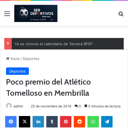
Menú
B
Ya se conoce el calendario de Tercera RFEF
Inicio
/
Deportes
Deportes
Poco premio del Atlético
Tomelloso en Membrilla
admin
25 de noviembre de 2019
0
3 minutos de lectura
Facebook
X
LinkedIn
Tumblr
Pinterest
Reddit
WhatsApp
Telegram