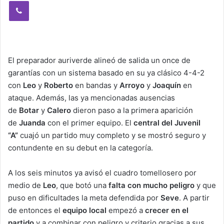
Viber
El preparador auriverde alineó de salida un once de
garantías con un sistema basado en su ya clásico 4-4-2
con
Leo
y
Roberto
en bandas y
Arroyo
y
Joaquín
en
ataque. Además, las ya mencionadas ausencias
de
Botar
y
Calero
dieron paso a la primera aparición
de
Juanda
con el primer equipo. El
central del Juvenil
“A”
cuajó un partido muy completo y se mostró seguro y
contundente en su debut en la categoría.
A los seis minutos ya avisó el cuadro tomellosero por
medio de
Leo
, que botó una
falta con mucho peligro
y que
puso en dificultades la meta defendida por
Seve
. A partir
de entonces el
equipo local
empezó a
crecer en el
partido
y a combinar con peligro y criterio gracias a sus