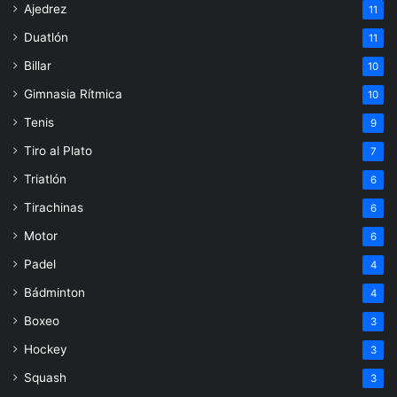
Ajedrez
11
Duatlón
11
Billar
10
Gimnasia Rítmica
10
Tenis
9
Tiro al Plato
7
Triatlón
6
Tirachinas
6
Motor
6
Padel
4
Bádminton
4
Boxeo
3
Hockey
3
Squash
3