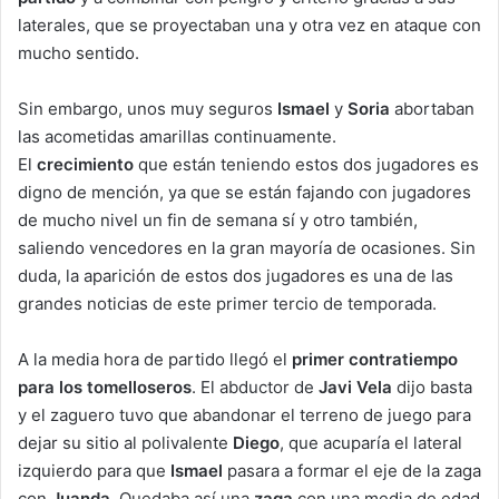
laterales, que se proyectaban una y otra vez en ataque con
mucho sentido.
Sin embargo, unos muy seguros
Ismael
y
Soria
abortaban
las acometidas amarillas continuamente.
El
crecimiento
que están teniendo estos dos jugadores es
digno de mención, ya que se están fajando con jugadores
de mucho nivel un fin de semana sí y otro también,
saliendo vencedores en la gran mayoría de ocasiones. Sin
duda, la aparición de estos dos jugadores es una de las
grandes noticias de este primer tercio de temporada.
A la media hora de partido llegó el
primer contratiempo
para los tomelloseros
. El abductor de
Javi Vela
dijo basta
y el zaguero tuvo que abandonar el terreno de juego para
dejar su sitio al polivalente
Diego
, que acuparía el lateral
izquierdo para que
Ismael
pasara a formar el eje de la zaga
con
Juanda
. Quedaba así una
zaga
con una media de edad