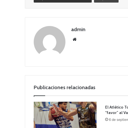
admin
Siti
o
we
b
Publicaciones relacionadas
El Atlético 
“favor” al V
6 de septie