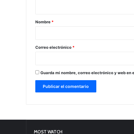
t
a
r
Nombre
*
i
o
*
Correo electrónico
*
Guarda mi nombre, correo electrónico y web en 
MOST WATCH