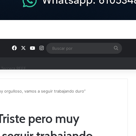
Facebook
X
YouTube
Instagram
Buscar
por
e Tercera RFEF
uy orgulloso, vamos a seguir trabajando duro”
Triste pero muy
 seguir trabajando