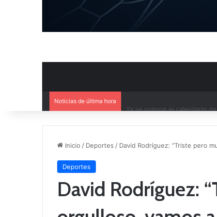
Noticias de última hora
Ya se conoce el calendario d
Inicio
/
Deportes
/
David Rodríguez: “Triste pero m
Deportes
David Rodríguez: “
orgulloso, vamos a