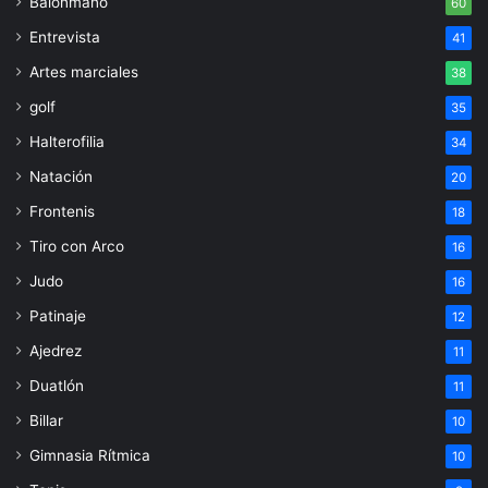
Balonmano
60
Entrevista
41
Artes marciales
38
golf
35
Halterofilia
34
Natación
20
Frontenis
18
Tiro con Arco
16
Judo
16
Patinaje
12
Ajedrez
11
Duatlón
11
Billar
10
Gimnasia Rítmica
10