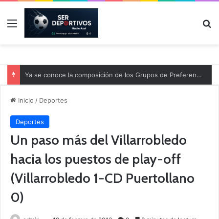
Menú
B
Ya se conoce la composición de los Grupos de Preferente y el calendario
Inicio
/
Deportes
Deportes
Un paso más del Villarrobledo
hacia los puestos de play-off
(Villarrobledo 1-CD Puertollano
0)