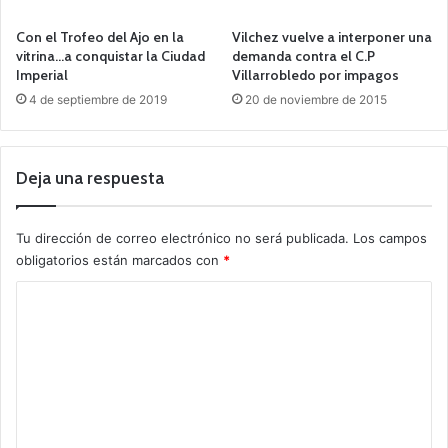
Con el Trofeo del Ajo en la
Vilchez vuelve a interponer una
vitrina…a conquistar la Ciudad
demanda contra el C.P
Imperial
Villarrobledo por impagos
4 de septiembre de 2019
20 de noviembre de 2015
Deja una respuesta
Tu dirección de correo electrónico no será publicada.
Los campos
obligatorios están marcados con
*
C
o
m
e
n
t