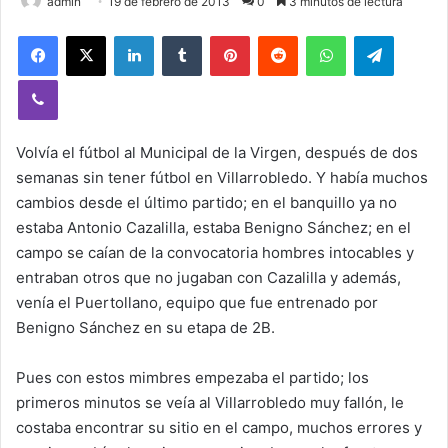
admin
19 de febrero de 2013
0
3 minutos de lectura
Facebook
X
LinkedIn
Tumblr
Pinterest
Reddit
WhatsApp
Telegram
Viber
Volvía el fútbol al Municipal de la Virgen, después de dos
semanas sin tener fútbol en Villarrobledo. Y había muchos
cambios desde el último partido; en el banquillo ya no
estaba Antonio Cazalilla, estaba Benigno Sánchez; en el
campo se caían de la convocatoria hombres intocables y
entraban otros que no jugaban con Cazalilla y además,
venía el Puertollano, equipo que fue entrenado por
Benigno Sánchez en su etapa de 2B.
Pues con estos mimbres empezaba el partido; los
primeros minutos se veía al Villarrobledo muy fallón, le
costaba encontrar su sitio en el campo, muchos errores y