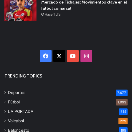
Mercado de Fichajes: Movimientos clave en el
fútbol comarcal
Hace 1 día
Facebook
X
YouTube
Instagram
TRENDING TOPICS
Deportes
7.677
Fútbol
1.093
LA PORTADA
514
Voleybol
229
Baloncesto
195