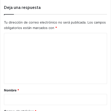
Deja una respuesta
Tu dirección de correo electrónico no será publicada.
Los campos
obligatorios están marcados con
*
C
o
m
e
n
t
a
r
Nombre
*
i
o
*