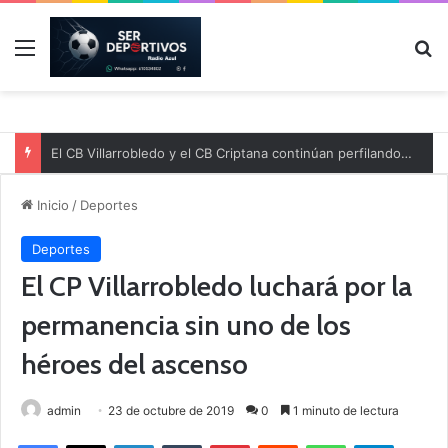
Menú
B
El CB Villarrobledo y el CB Criptana continúan perfilando sus plantillas
Inicio
/
Deportes
Deportes
El CP Villarrobledo luchará por la
permanencia sin uno de los
héroes del ascenso
admin
23 de octubre de 2019
0
1 minuto de lectura
Facebook
X
LinkedIn
Tumblr
Pinterest
Reddit
WhatsApp
Telegram