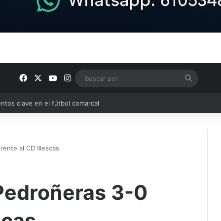
Facebook
X
YouTube
Instagram
Buscar
por
ptana continúan perfilando sus plantillas
rente al CD Illescas
 Pedroñeras 3-0
scas