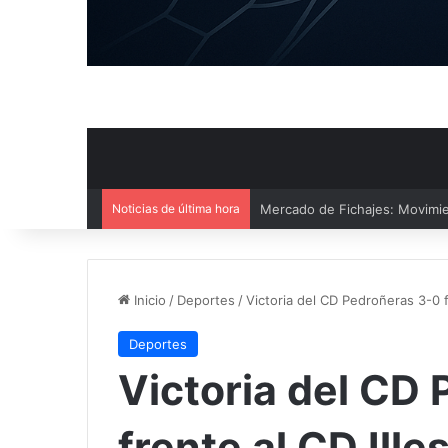
Noticias de última hora
El CB Villarrobledo y el CB Cri
Inicio
/
Deportes
/
Victoria del CD Pedroñeras 3-0 f
Deportes
Victoria del CD
frente al CD Ille