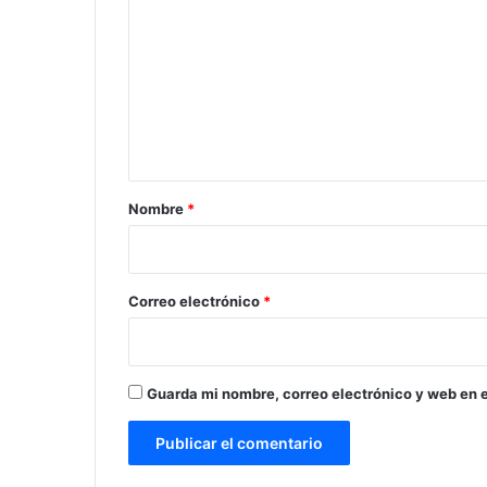
o
m
e
n
t
a
r
Nombre
*
i
o
*
Correo electrónico
*
Guarda mi nombre, correo electrónico y web en 