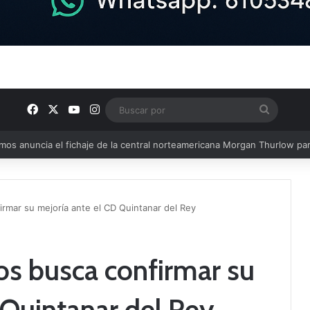
Facebook
X
YouTube
Instagram
Buscar
por
u plantilla con talento de la comarca
rmar su mejoría ante el CD Quintanar del Rey
os busca confirmar su
 Quintanar del Rey