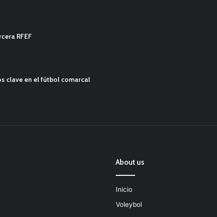
ercera RFEF
s clave en el fútbol comarcal
About us
Inicio
Voleybol