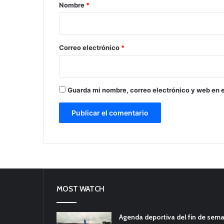
r
Nombre
*
i
o
*
Correo electrónico
*
Guarda mi nombre, correo electrónico y web en 
MOST WATCH
Agenda deportiva del fin de sem