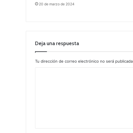
20 de marzo de 2024
Deja una respuesta
Tu dirección de correo electrónico no será publicada
C
o
m
e
n
t
a