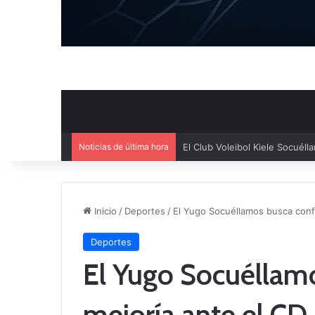
Noticias de última hora
El Cuenca Deportiva refuerza s
Inicio
/
Deportes
/
El Yugo Socuéllamos busca confi
Deportes
El Yugo Socuéllam
mejoría ante el CD