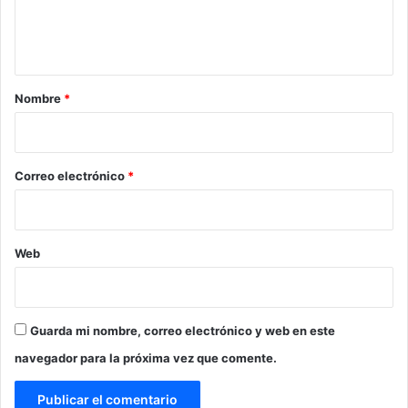
n
t
a
r
Nombre
*
i
o
*
Correo electrónico
*
Web
Guarda mi nombre, correo electrónico y web en este
navegador para la próxima vez que comente.