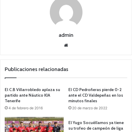
admin
Siti
o
we
b
Publicaciones relacionadas
El C.B Villarrobledo aplaza su
El CD Pedroñeras pierde 0-2
partido ante Náutico KIA
ante el CD Valdepeñas en los
Tenerife
minutos finales
4 de febrero de 2016
20 de marzo de 2022
El Yugo Socuéllamos ya tiene
su trofeo de campeón de liga