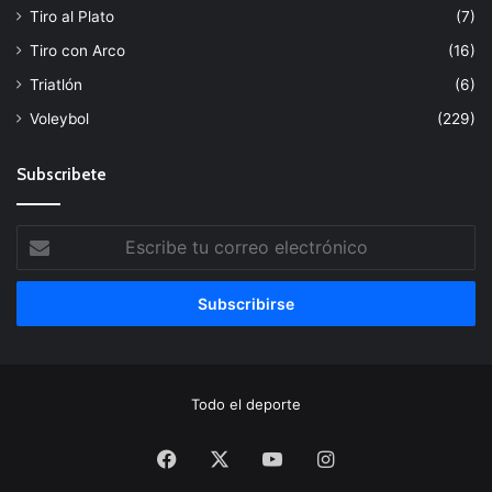
Tiro al Plato
(7)
Tiro con Arco
(16)
Triatlón
(6)
Voleybol
(229)
Subscribete
Escribe
tu
correo
electrónico
Todo el deporte
Facebook
X
YouTube
Instagram