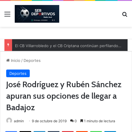
Menú
B
El CB Villarrobledo y el CB Criptana continúan perfilando sus plantillas
Inicio
/
Deportes
Deportes
José Rodríguez y Rubén Sánchez
apuran sus opciones de llegar a
Badajoz
admin
9 de octubre de 2019
0
1 minuto de lectura
Facebook
X
LinkedIn
Tumblr
Pinterest
Reddit
WhatsApp
Telegram