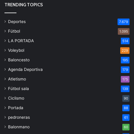
TRENDING TOPICS
Deportes
7.679
Fútbol
1.095
LA PORTADA
514
Voleybol
229
Baloncesto
195
Agenda Deportiva
179
Atletismo
175
Fútbol sala
139
Ciclismo
90
Portada
88
pedroneras
61
Balonmano
60