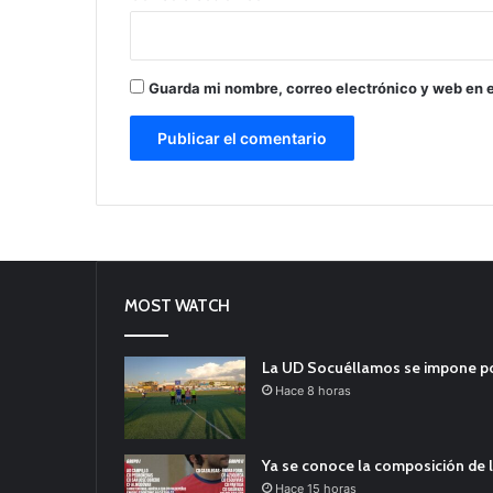
Guarda mi nombre, correo electrónico y web en 
MOST WATCH
La UD Socuéllamos se impone por 
Hace 8 horas
Ya se conoce la composición de l
Hace 15 horas