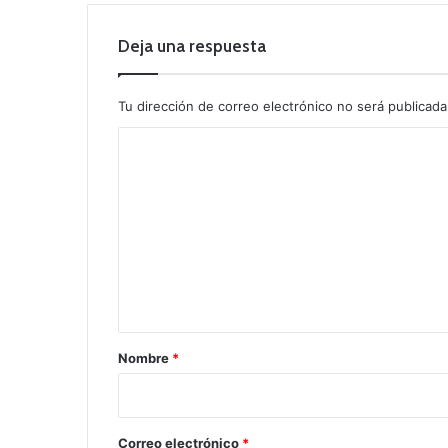
Deja una respuesta
Tu dirección de correo electrónico no será publicada
C
o
m
e
n
t
a
r
Nombre
*
i
o
*
Correo electrónico
*