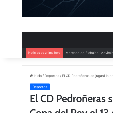
Noticias de última hora
El CB Villarrobledo y el CB Cri
Inicio
/
Deportes
/
El CD Pedroñeras se jugará la p
Deportes
El CD Pedroñeras se
Copa del Rey el 13