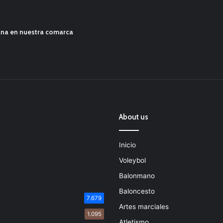
ana en nuestra comarca
About us
Inicio
Voleybol
Balonmano
Baloncesto
7.679
Artes marciales
1.095
Atletismo