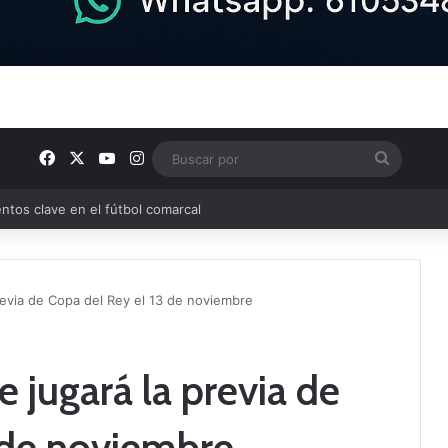
Facebook
X
YouTube
Instagram
Buscar
por
ptana continúan perfilando sus plantillas
revia de Copa del Rey el 13 de noviembre
 jugará la previa de
 de noviembre