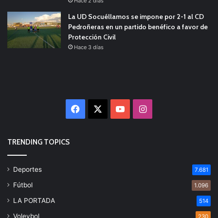
Hace 2 días
La UD Socuéllamos se impone por 2-1 al CD
Pedroñeras en un partido benéfico a favor de
Protección Civil
Hace 3 días
Facebook
X
YouTube
Instagram
TRENDING TOPICS
Deportes
7.681
Fútbol
1.096
LA PORTADA
514
Voleybol
230