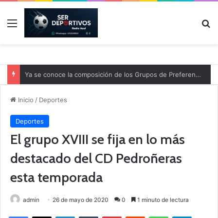
Menú
B
Ya se conoce la composición de los Grupos de Preferente y el calendario
Inicio
/
Deportes
Deportes
El grupo XVIII se fija en lo más
destacado del CD Pedroñeras
esta temporada
admin
26 de mayo de 2020
0
1 minuto de lectura
Facebook
X
LinkedIn
Tumblr
Pinterest
Reddit
WhatsApp
Telegram