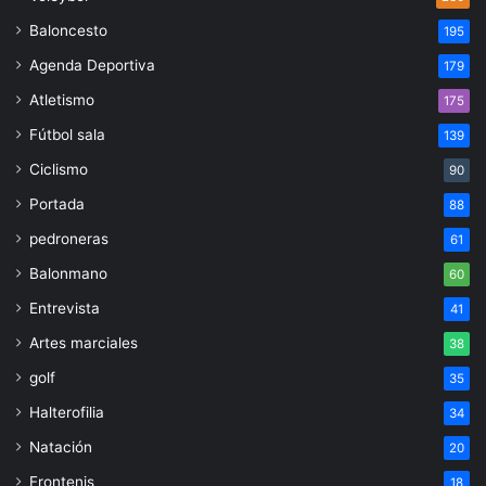
Baloncesto
195
Agenda Deportiva
179
Atletismo
175
Fútbol sala
139
Ciclismo
90
Portada
88
pedroneras
61
Balonmano
60
Entrevista
41
Artes marciales
38
golf
35
Halterofilia
34
Natación
20
Frontenis
18