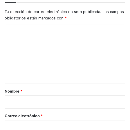
Tu dirección de correo electrónico no será publicada.
Los campos
obligatorios están marcados con
*
C
o
m
e
n
t
a
r
Nombre
*
i
o
*
Correo electrónico
*