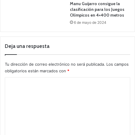
Manu Guijarro consigue la
clasificación para los Juegos
Olímpicos en 4×400 metros
6 de mayo de 2024
Deja una respuesta
Tu dirección de correo electrónico no será publicada.
Los campos
obligatorios están marcados con
*
C
o
m
e
n
t