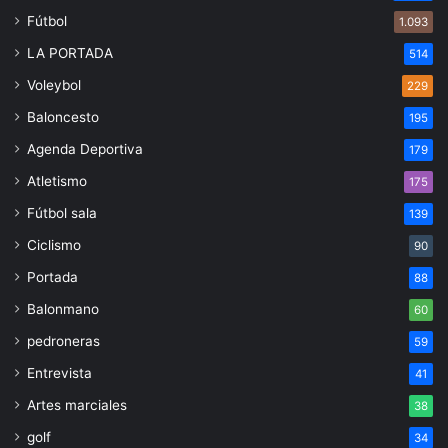
Fútbol
1.093
LA PORTADA
514
Voleybol
229
Baloncesto
195
Agenda Deportiva
179
Atletismo
175
Fútbol sala
139
Ciclismo
90
Portada
88
Balonmano
60
pedroneras
59
Entrevista
41
Artes marciales
38
golf
34