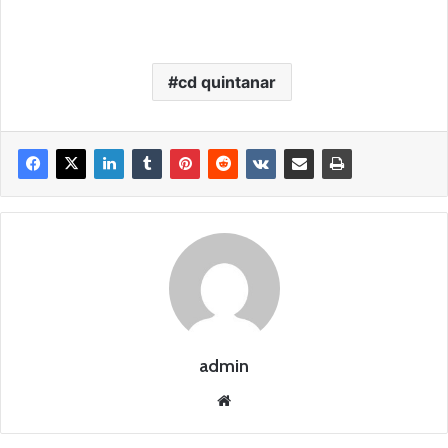
cd quintanar
admin
Siti
o