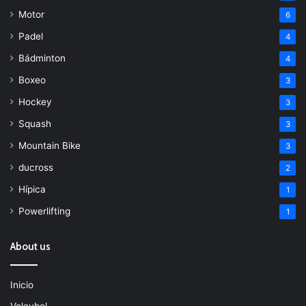
Motor
6
Padel
4
Bádminton
4
Boxeo
3
Hockey
3
Squash
3
Mountain Bike
3
ducross
2
Hípica
1
Powerlifting
1
About us
Inicio
Voleybol