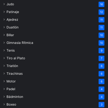
Judo
16
Patinaje
12
Ajedrez
11
Duatlón
11
Billar
10
Gimnasia Rítmica
10
Tenis
9
Tiro al Plato
7
Triatlón
6
Tirachinas
6
Motor
6
Padel
4
Bádminton
4
Boxeo
3