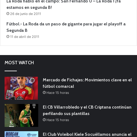
La Roda habló en el campo: San Fernando 0 – La Roda 1 ¡Ya
estamos en segunda B!
26 de junio de 2011
Fútbol.- La Roda da un paso de gigante para jugar el playoff a
Segunda B
11 de abril de 2011
MOST WATCH
Mercado de Fichajes: Movimientos clave en el
fútbol comarcal
Hace 15 horas
El CB Villarrobledo y el CB Criptana continúan
perfilando sus plantillas
Hace 15 horas
El Club Voleibol Kiele Socuéllamos anuncia el