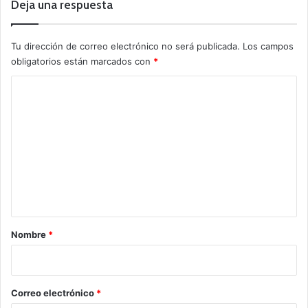
Deja una respuesta
Tu dirección de correo electrónico no será publicada.
Los campos
obligatorios están marcados con
*
C
o
m
e
n
t
a
r
Nombre
*
i
o
*
Correo electrónico
*