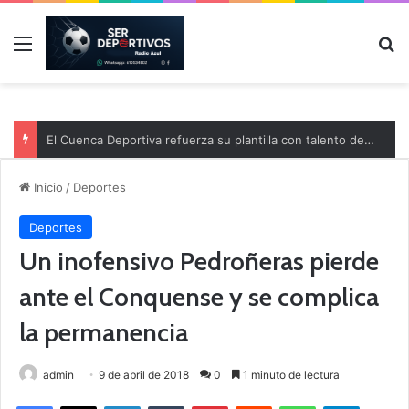
Menú
B
El Cuenca Deportiva refuerza su plantilla con talento de la comarca
Inicio
/
Deportes
Deportes
Un inofensivo Pedroñeras pierde
ante el Conquense y se complica
la permanencia
admin
9 de abril de 2018
0
1 minuto de lectura
Facebook
X
LinkedIn
Tumblr
Pinterest
Reddit
WhatsApp
Telegram