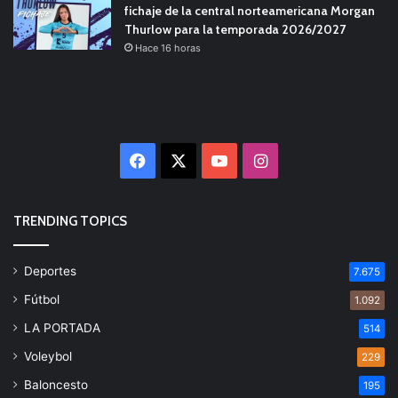
fichaje de la central norteamericana Morgan
Thurlow para la temporada 2026/2027
Hace 16 horas
Facebook
X
YouTube
Instagram
TRENDING TOPICS
Deportes
7.675
Fútbol
1.092
LA PORTADA
514
Voleybol
229
Baloncesto
195