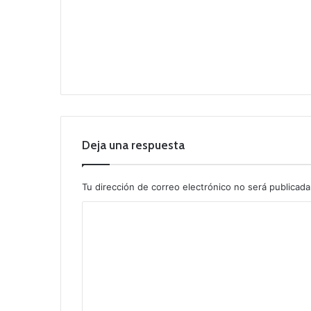
Deja una respuesta
Tu dirección de correo electrónico no será publicada
C
o
m
e
n