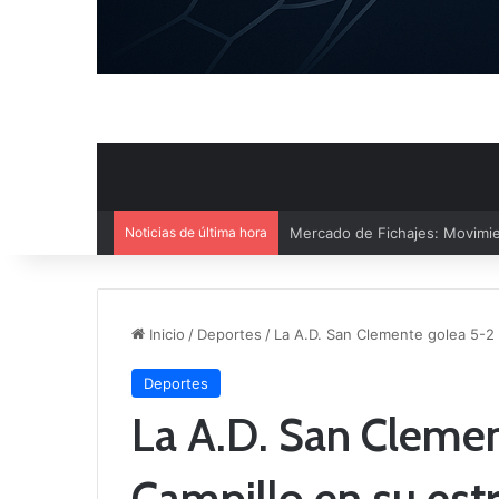
Noticias de última hora
El CB Villarrobledo y el CB Cri
Inicio
/
Deportes
/
La A.D. San Clemente golea 5-2 
Deportes
La A.D. San Clemen
Campillo en su est