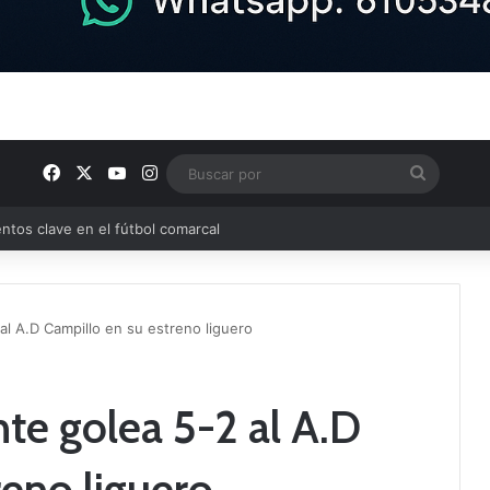
Facebook
X
YouTube
Instagram
Buscar
por
ptana continúan perfilando sus plantillas
al A.D Campillo en su estreno liguero
te golea 5-2 al A.D
reno liguero