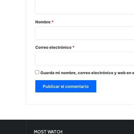
t
a
r
Nombre
*
i
o
*
Correo electrónico
*
Guarda mi nombre, correo electrónico y web en 
MOST WATCH