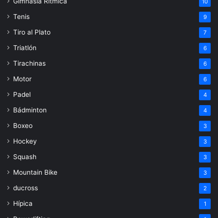
Gimnasia Rítmica
10
Tenis
9
Tiro al Plato
7
Triatlón
6
Tirachinas
6
Motor
6
Padel
4
Bádminton
4
Boxeo
3
Hockey
3
Squash
3
Mountain Bike
3
ducross
2
Hípica
1