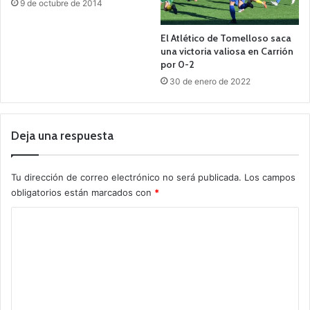
9 de octubre de 2014
El Atlético de Tomelloso saca
una victoria valiosa en Carrión
por 0-2
30 de enero de 2022
Deja una respuesta
Tu dirección de correo electrónico no será publicada.
Los campos
obligatorios están marcados con
*
C
o
m
e
n