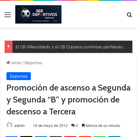
Menú
B
El CB Villarrobledo y el CB Criptana continúan perfilando sus plantillas
Inicio
/
Deportes
Deportes
Promoción de ascenso a Segunda
y Segunda “B” y promoción de
descenso a Tercera
admin
14 de mayo de 2012
0
Menos de un minuto
Facebook
X
LinkedIn
Tumblr
Pinterest
Reddit
WhatsApp
Telegram