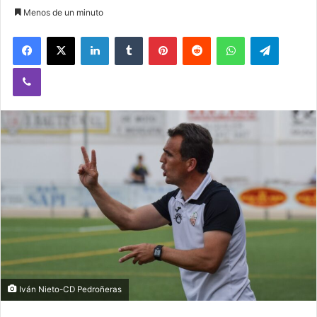
Menos de un minuto
Facebook
X
LinkedIn
Tumblr
Pinterest
Reddit
WhatsApp
Telegram
Viber
Iván Nieto-CD Pedroñeras