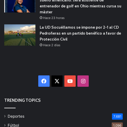
sueño americano: será asistente de
entrenador de golf en Ohio mientras cursa su
máster
Hace 23 horas
La UD Socuéllamos se impone por 2-1 al CD
Pedroñeras en un partido benéfico a favor de
Protección Civil
Hace 2 días
Facebook
X
YouTube
Instagram
TRENDING TOPICS
Deportes
7.681
Fútbol
1.096