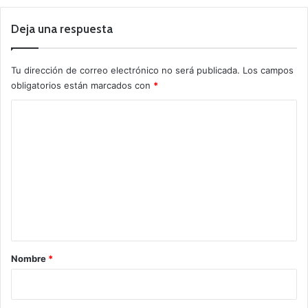
Deja una respuesta
Tu dirección de correo electrónico no será publicada.
Los campos
obligatorios están marcados con
*
C
o
m
e
n
t
a
r
Nombre
*
i
o