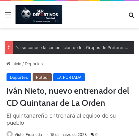
Menú
B
Ya se conoce la composición de los Grupos de Preferente y el calendario
Inicio
/
Deportes
Deportes
Fútbol
LA PORTADA
Iván Nieto, nuevo entrenador del
CD Quintanar de La Orden
El quintanareño entrenará al equipo de su
pueblo
Victor Fresneda
15 de marzo de 2023
0