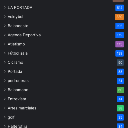
LA PORTADA
514
Voleybol
230
Baloncesto
195
Agenda Deportiva
179
Atletismo
175
Fútbol sala
139
Ciclismo
90
Portada
88
pedroneras
61
Balonmano
60
Entrevista
41
Artes marciales
38
golf
35
Halterofilia
34