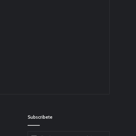
Subscribete
Escribe