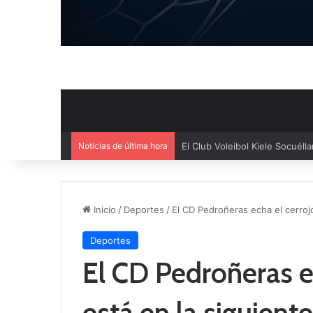
Noticias de última hora
El Cuenca Deportiva refuerza s
Inicio
/
Deportes
/
El CD Pedroñeras echa el cerrojo
Deportes
El CD Pedroñeras ec
está en la siguient