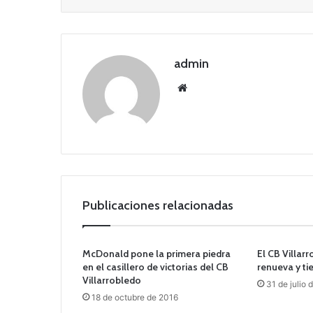
admin
Siti
o
we
b
Publicaciones relacionadas
McDonald pone la primera piedra
El CB Villarr
en el casillero de victorias del CB
renueva y ti
Villarrobledo
31 de julio 
18 de octubre de 2016