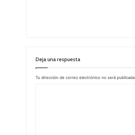
Deja una respuesta
Tu dirección de correo electrónico no será publicada
C
o
m
e
n
t