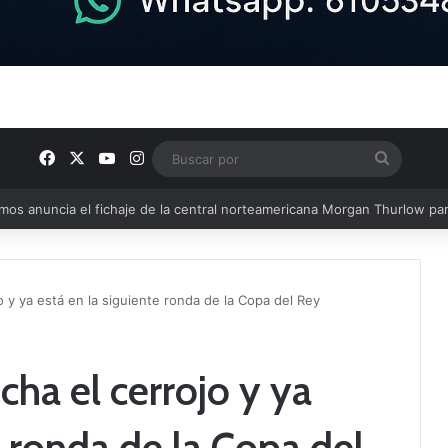
Facebook
X
YouTube
Instagram
Buscar
por
u plantilla con talento de la comarca
 y ya está en la siguiente ronda de la Copa del Rey
ha el cerrojo y ya
e ronda de la Copa del