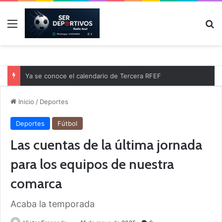
Menú
B
Ya se conoce el calendario de Tercera RFEF
Inicio
/
Deportes
Deportes
Fútbol
Las cuentas de la última jornada
para los equipos de nuestra
comarca
Acaba la temporada