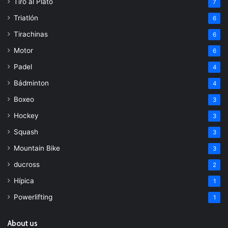
Tiro al Plato
7
Triatlón
6
Tirachinas
6
Motor
6
Padel
4
Bádminton
4
Boxeo
3
Hockey
3
Squash
3
Mountain Bike
3
ducross
2
Hípica
1
Powerlifting
1
About us