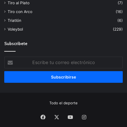
Tiro al Plato
(7)
Tiro con Arco
(16)
Triatlón
(6)
Voleybol
(229)
Subscribete
Escribe
tu
correo
electrónico
Todo el deporte
Facebook
X
YouTube
Instagram