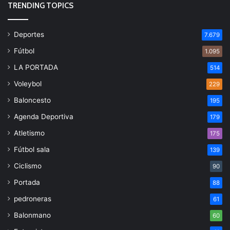
TRENDING TOPICS
Deportes
7.679
Fútbol
1.095
LA PORTADA
514
Voleybol
229
Baloncesto
195
Agenda Deportiva
179
Atletismo
175
Fútbol sala
139
Ciclismo
90
Portada
88
pedroneras
61
Balonmano
60