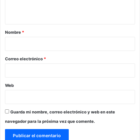
n
t
a
r
Nombre
*
i
o
*
Correo electrónico
*
Web
Guarda mi nombre, correo electrónico y web en este
navegador para la próxima vez que comente.