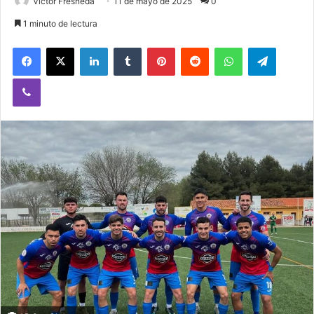
Victor Fresneda
11 de mayo de 2025
0
1 minuto de lectura
Facebook
X
LinkedIn
Tumblr
Pinterest
Reddit
WhatsApp
Telegram
Viber