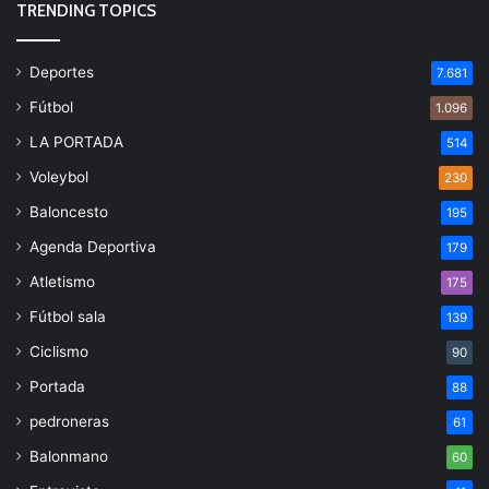
TRENDING TOPICS
Deportes
7.681
Fútbol
1.096
LA PORTADA
514
Voleybol
230
Baloncesto
195
Agenda Deportiva
179
Atletismo
175
Fútbol sala
139
Ciclismo
90
Portada
88
pedroneras
61
Balonmano
60