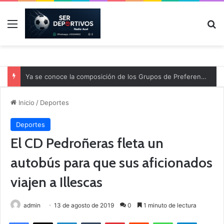
Menú
B
Ya se conoce la composición de los Grupos de Preferente y el calendario
Inicio
/
Deportes
Deportes
El CD Pedroñeras fleta un
autobús para que sus aficionados
viajen a Illescas
admin
13 de agosto de 2019
0
1 minuto de lectura
Facebook
X
LinkedIn
Tumblr
Pinterest
Reddit
WhatsApp
Telegram