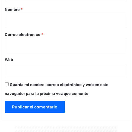
r
Nombre
*
i
o
*
Correo electrónico
*
Web
Guarda mi nombre, correo electrónico y web en este
navegador para la próxima vez que comente.