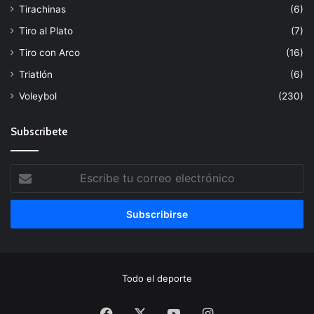
Tirachinas
(6)
Tiro al Plato
(7)
Tiro con Arco
(16)
Triatlón
(6)
Voleybol
(230)
Subscribete
Escribe
tu
correo
electrónico
Todo el deporte
Facebook
X
YouTube
Instagram