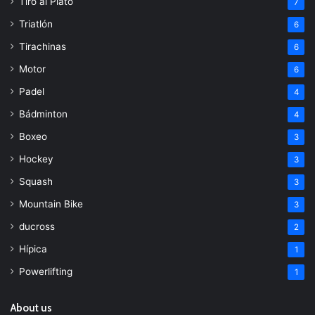
Tiro al Plato
7
Triatlón
6
Tirachinas
6
Motor
6
Padel
4
Bádminton
4
Boxeo
3
Hockey
3
Squash
3
Mountain Bike
3
ducross
2
Hípica
1
Powerlifting
1
About us