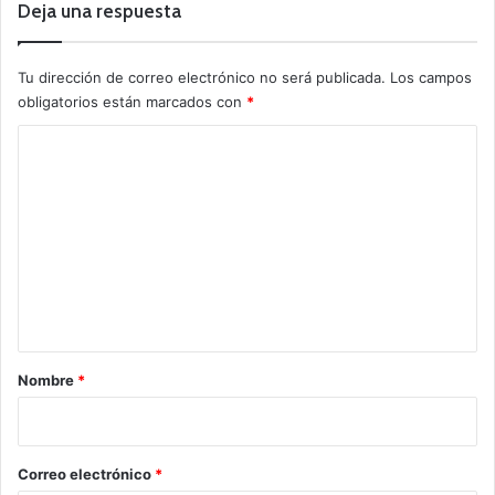
Deja una respuesta
Tu dirección de correo electrónico no será publicada.
Los campos
obligatorios están marcados con
*
C
o
m
e
n
t
a
r
Nombre
*
i
o
*
Correo electrónico
*