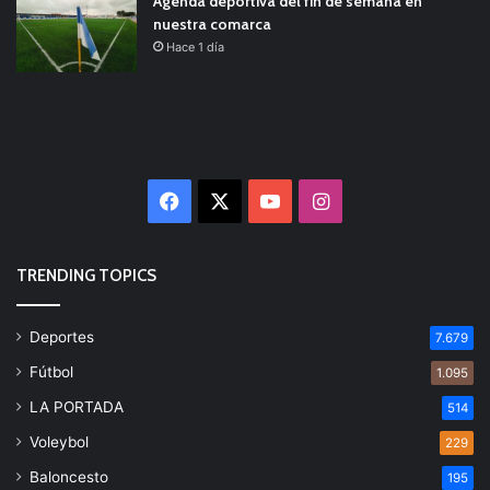
Agenda deportiva del fin de semana en
nuestra comarca
Hace 1 día
Facebook
X
YouTube
Instagram
TRENDING TOPICS
Deportes
7.679
Fútbol
1.095
LA PORTADA
514
Voleybol
229
Baloncesto
195