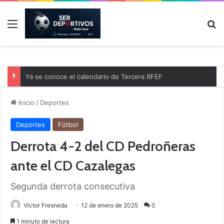
Menú
B
Ya se conoce el calendario de Tercera RFEF
Inicio
/
Deportes
Deportes
Fútbol
Derrota 4-2 del CD Pedroñeras
ante el CD Cazalegas
Segunda derrota consecutiva
Victor Fresneda
12 de enero de 2025
0
1 minuto de lectura