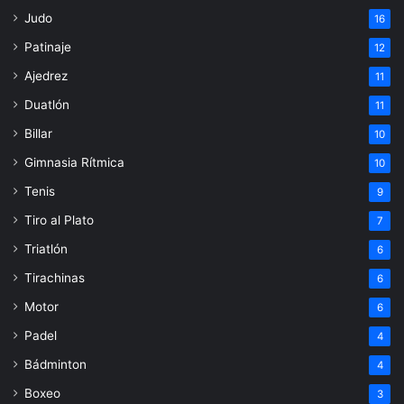
Judo
16
Patinaje
12
Ajedrez
11
Duatlón
11
Billar
10
Gimnasia Rítmica
10
Tenis
9
Tiro al Plato
7
Triatlón
6
Tirachinas
6
Motor
6
Padel
4
Bádminton
4
Boxeo
3