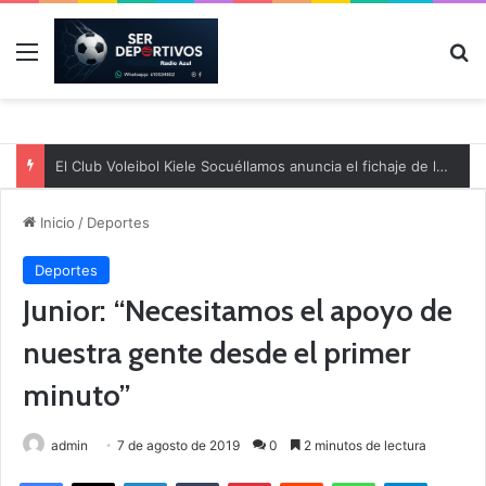
Menú
B
El Club Voleibol Kiele Socuéllamos anuncia el fichaje de la central norteamericana Morgan Thurlow para la temporada 2026/2027
Inicio
/
Deportes
Deportes
Junior: “Necesitamos el apoyo de
nuestra gente desde el primer
minuto”
admin
7 de agosto de 2019
0
2 minutos de lectura
Facebook
X
LinkedIn
Tumblr
Pinterest
Reddit
WhatsApp
Telegram