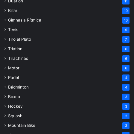
Duatlón
11
Billar
10
Gimnasia Rítmica
10
Tenis
9
Tiro al Plato
7
Triatlón
6
Tirachinas
6
Motor
6
Padel
4
Bádminton
4
Boxeo
3
Hockey
3
Squash
3
Mountain Bike
3