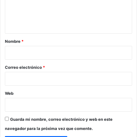
e
n
t
a
r
Nombre
*
i
o
*
Correo electrónico
*
Web
Guarda mi nombre, correo electrónico y web en este
navegador para la próxima vez que comente.