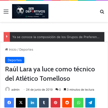
Menú
B
Ya se conoce la composición de los Grupos de Preferente y el calendario
Inicio
/
Deportes
Deportes
Raúl Lara ya luce como técnico
del Atlético Tomelloso
admin
24 de junio de 2019
0
3 minutos de lectura
Facebook
X
LinkedIn
Tumblr
Pinterest
Reddit
WhatsApp
Telegram