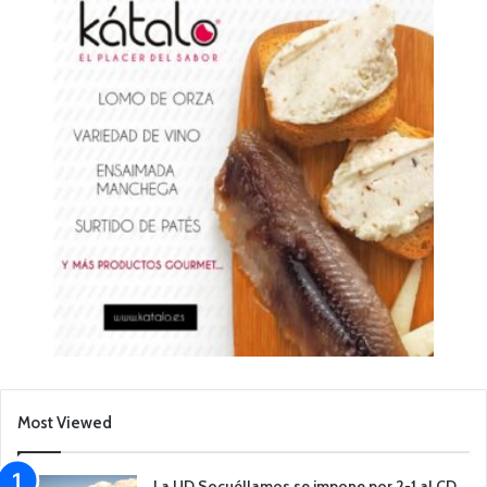
Most Viewed
La UD Socuéllamos se impone por 2-1 al CD