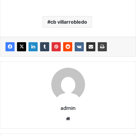
cb villarrobledo
admin
Siti
o
we