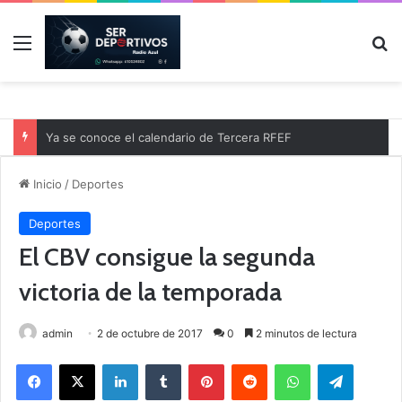
Menú
B
Ya se conoce el calendario de Tercera RFEF
Inicio
/
Deportes
Deportes
El CBV consigue la segunda
victoria de la temporada
admin
2 de octubre de 2017
0
2 minutos de lectura
Facebook
X
LinkedIn
Tumblr
Pinterest
Reddit
WhatsApp
Telegram