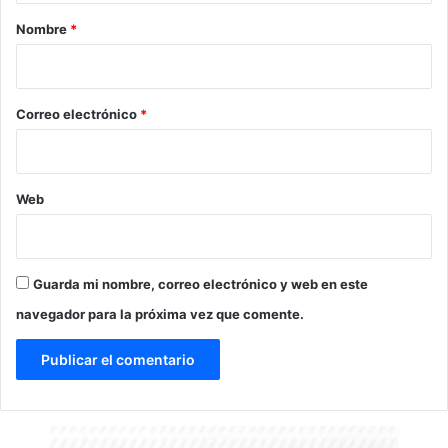
r
Nombre
*
i
o
*
Correo electrónico
*
Web
Guarda mi nombre, correo electrónico y web en este
navegador para la próxima vez que comente.