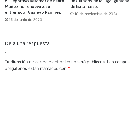
El Deportivo Retamar de Pedro
Resultados de la Liga Igualdad
Muñoz no renueva a su
de Baloncesto
entrenador Gustavo Ramírez
10 de noviembre de 2024
15 de junio de 2023
Deja una respuesta
Tu dirección de correo electrónico no será publicada.
Los campos
obligatorios están marcados con
*
C
o
m
e
n
t
a