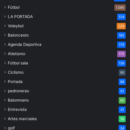
Fútbol
1.095
LA PORTADA
514
Voleybol
229
Baloncesto
195
Agenda Deportiva
179
Atletismo
175
Fútbol sala
139
Ciclismo
90
Portada
88
pedroneras
61
Balonmano
60
Entrevista
41
Artes marciales
38
golf
34