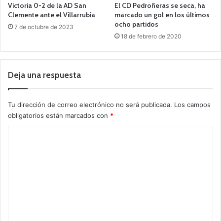
Victoria 0-2 de la AD San
El CD Pedroñeras se seca, ha
Clemente ante el Villarrubia
marcado un gol en los últimos
ocho partidos
7 de octubre de 2023
18 de febrero de 2020
Deja una respuesta
Tu dirección de correo electrónico no será publicada.
Los campos
obligatorios están marcados con
*
C
o
m
e
n
t