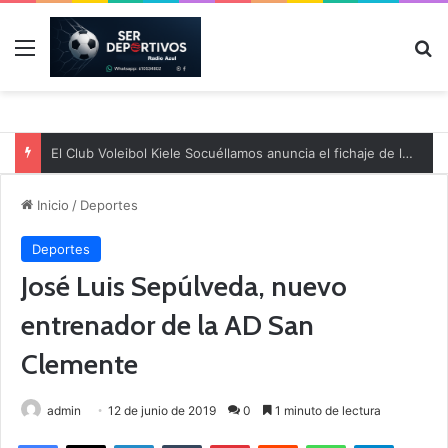
Menú
B
El Club Voleibol Kiele Socuéllamos anuncia el fichaje de la central norteamericana Morgan Thurlow para la temporada 2026/2027
Inicio
/
Deportes
Deportes
José Luis Sepúlveda, nuevo
entrenador de la AD San
Clemente
admin
12 de junio de 2019
0
1 minuto de lectura
Facebook
X
LinkedIn
Tumblr
Pinterest
Reddit
WhatsApp
Telegram