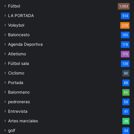
Fútbol
1.093
LA PORTADA
514
Voleybol
229
Baloncesto
195
Agenda Deportiva
178
Atletismo
175
Fútbol sala
139
Ciclismo
90
Portada
88
Balonmano
60
pedroneras
59
Entrevista
41
Artes marciales
38
golf
34