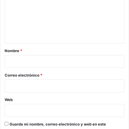
m
e
n
t
a
r
Nombre
*
i
o
*
Correo electrónico
*
Web
Guarda mi nombre, correo electrónico y web en este