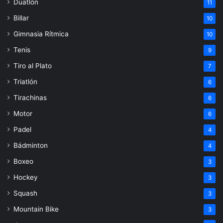
Duatlón
11
Billar
10
Gimnasia Rítmica
10
Tenis
9
Tiro al Plato
7
Triatlón
6
Tirachinas
6
Motor
6
Padel
4
Bádminton
4
Boxeo
3
Hockey
3
Squash
3
Mountain Bike
3