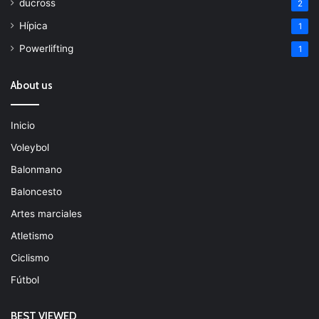
ducross
2
Hípica
1
Powerlifting
1
About us
Inicio
Voleybol
Balonmano
Baloncesto
Artes marciales
Atletismo
Ciclismo
Fútbol
BEST VIEWED