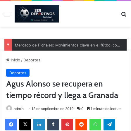
Menú
B
Mercado de Fichajes: Movimientos clave en el fútbol comarcal
Inicio
/
Deportes
Deportes
Agus Alonso se recupera en
tiempo récord y llega a Granada
admin
12 de septiembre de 2019
0
1 minuto de lectura
Facebook
X
LinkedIn
Tumblr
Pinterest
Reddit
WhatsApp
Telegram