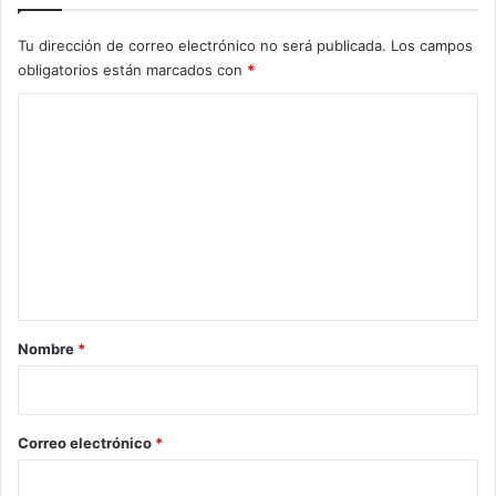
Tu dirección de correo electrónico no será publicada.
Los campos
obligatorios están marcados con
*
C
o
m
e
n
t
a
r
Nombre
*
i
o
*
Correo electrónico
*