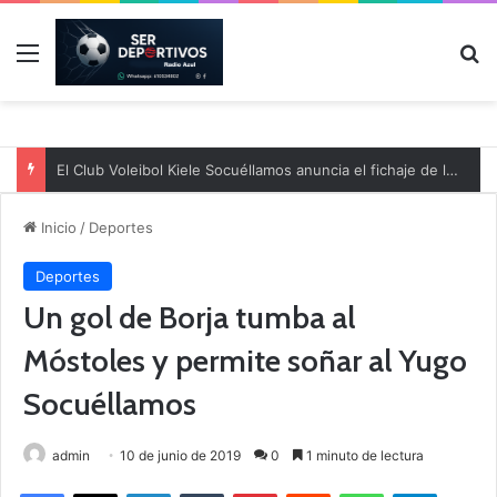
Menú
B
El Club Voleibol Kiele Socuéllamos anuncia el fichaje de la central norteamericana Morgan Thurlow para la temporada 2026/2027
Inicio
/
Deportes
Deportes
Un gol de Borja tumba al
Móstoles y permite soñar al Yugo
Socuéllamos
admin
10 de junio de 2019
0
1 minuto de lectura
Facebook
X
LinkedIn
Tumblr
Pinterest
Reddit
WhatsApp
Telegram