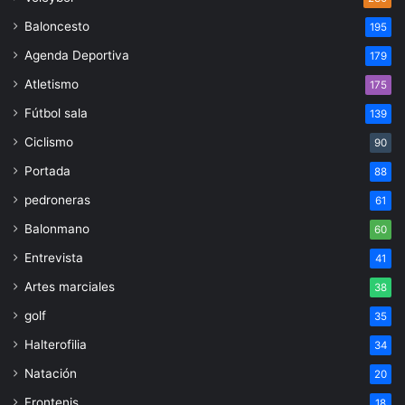
Baloncesto
195
Agenda Deportiva
179
Atletismo
175
Fútbol sala
139
Ciclismo
90
Portada
88
pedroneras
61
Balonmano
60
Entrevista
41
Artes marciales
38
golf
35
Halterofilia
34
Natación
20
Frontenis
18