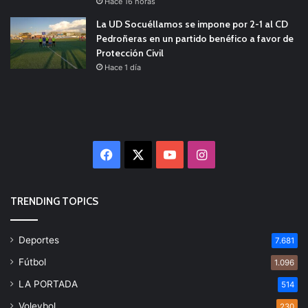
Hace 16 horas
La UD Socuéllamos se impone por 2-1 al CD
Pedroñeras en un partido benéfico a favor de
Protección Civil
Hace 1 día
Facebook
X
YouTube
Instagram
TRENDING TOPICS
Deportes
7.681
Fútbol
1.096
LA PORTADA
514
Voleybol
230