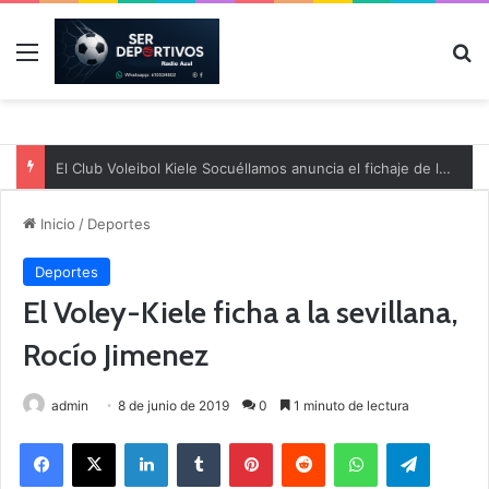
Menú
B
El Club Voleibol Kiele Socuéllamos anuncia el fichaje de la central norteamericana Morgan Thurlow para la temporada 2026/2027
Inicio
/
Deportes
Deportes
El Voley-Kiele ficha a la sevillana,
Rocío Jimenez
admin
8 de junio de 2019
0
1 minuto de lectura
Facebook
X
LinkedIn
Tumblr
Pinterest
Reddit
WhatsApp
Telegram