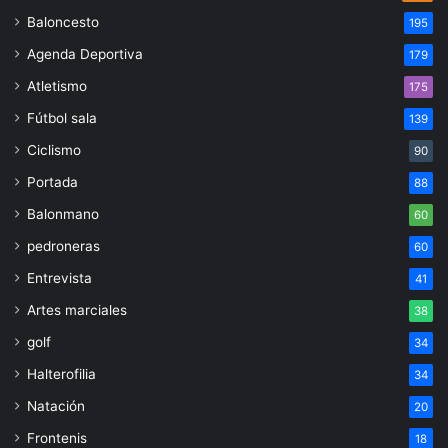
Baloncesto
195
Agenda Deportiva
179
Atletismo
175
Fútbol sala
139
Ciclismo
90
Portada
88
Balonmano
60
pedroneras
60
Entrevista
41
Artes marciales
38
golf
34
Halterofilia
34
Natación
20
Frontenis
18