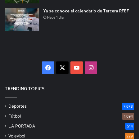
Ya se conoce el calendario de Tercera RFEF
Hace 1 día
Facebook
X
YouTube
Instagram
TRENDING TOPICS
Deportes
7.678
Fútbol
1.094
LA PORTADA
514
Voleybol
229