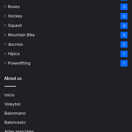
Boxeo
3
Hockey
3
Squash
3
Mountain Bike
3
ducross
2
Hípica
1
Powerlifting
1
About us
Inicio
Voleybol
Balonmano
Baloncesto
Artes marciales