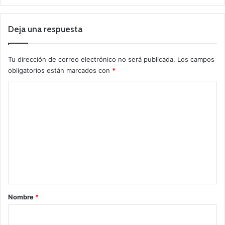
Deja una respuesta
Tu dirección de correo electrónico no será publicada.
Los campos
obligatorios están marcados con
*
C
o
m
e
n
t
a
r
Nombre
*
i
o