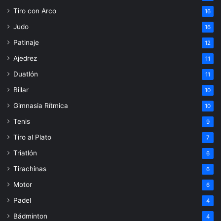
Tiro con Arco
16
Judo
16
Patinaje
12
Ajedrez
11
Duatlón
11
Billar
10
Gimnasia Rítmica
10
Tenis
9
Tiro al Plato
7
Triatlón
6
Tirachinas
6
Motor
6
Padel
4
Bádminton
4