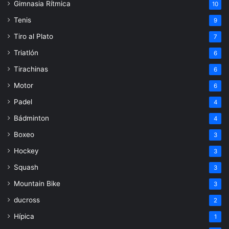
Gimnasia Rítmica
10
Tenis
9
Tiro al Plato
7
Triatlón
6
Tirachinas
6
Motor
6
Padel
4
Bádminton
4
Boxeo
3
Hockey
3
Squash
3
Mountain Bike
3
ducross
2
Hípica
1