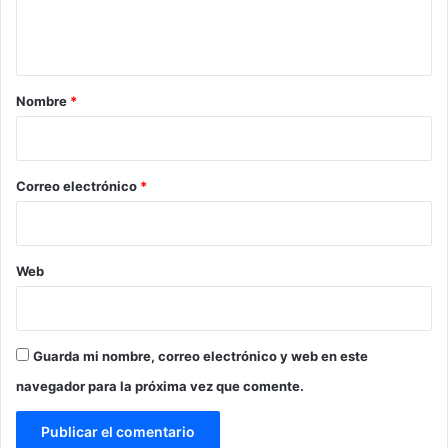
n
t
a
r
Nombre
*
i
o
*
Correo electrónico
*
Web
Guarda mi nombre, correo electrónico y web en este
navegador para la próxima vez que comente.