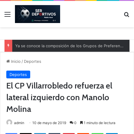
Menú
B
Ya se conoce la composición de los Grupos de Preferente y el calendario
Inicio
/
Deportes
Deportes
El CP Villarrobledo refuerza el
lateral izquierdo con Manolo
Molina
admin
10 de mayo de 2019
0
1 minuto de lectura
Facebook
X
LinkedIn
Tumblr
Pinterest
Reddit
WhatsApp
Telegram