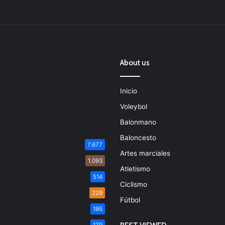
About us
Inicio
Voleybol
Balonmano
Baloncesto
7.677
Artes marciales
1.093
Atletismo
514
Ciclismo
229
Fútbol
195
179