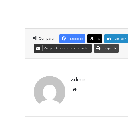
Compartir
Facebook
X
LinkedIn
Compartir por correo electrónico
Imprimir
admin
Siti
o
we
b