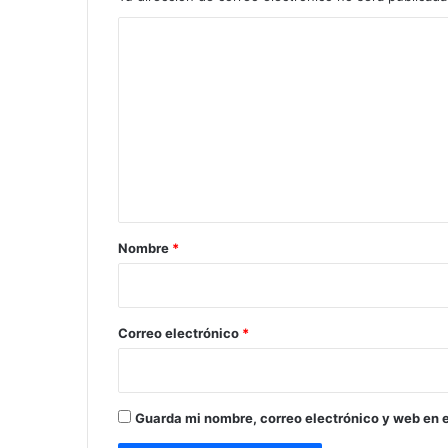
C
o
m
e
n
t
a
r
Nombre
*
i
o
*
Correo electrónico
*
Guarda mi nombre, correo electrónico y web en 