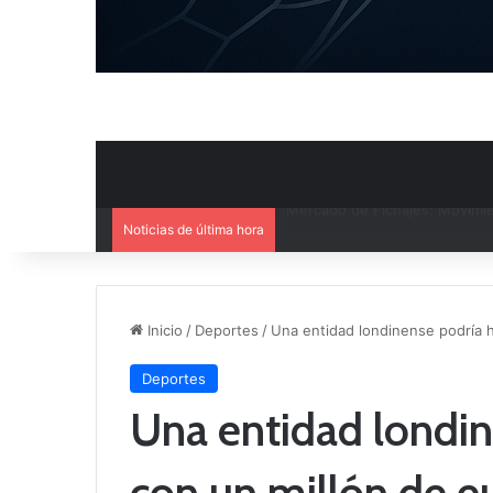
Noticias de última hora
El CB Villarrobledo y el CB Cri
Inicio
/
Deportes
/
Una entidad londinense podría 
Deportes
Una entidad londin
con un millón de e