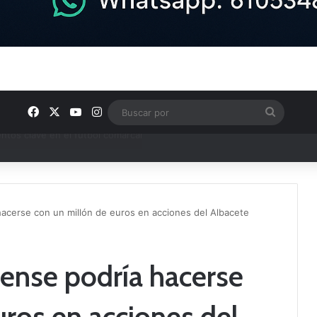
Facebook
X
YouTube
Instagram
Buscar
por
ptana continúan perfilando sus plantillas
hacerse con un millón de euros en acciones del Albacete
ense podría hacerse
uros en acciones del