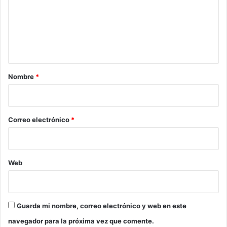
e
n
t
a
r
Nombre
*
i
o
*
Correo electrónico
*
Web
Guarda mi nombre, correo electrónico y web en este
navegador para la próxima vez que comente.