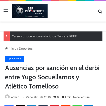
Menú
B
Ya se conoce el calendario de Tercera RFEF
Inicio
/
Deportes
Deportes
Ausencias por sanción en el derbi
entre Yugo Socuéllamos y
Atlético Tomelloso
admin
25 de abril de 2019
0
1 minuto de lectura
Facebook
X
LinkedIn
Tumblr
Pinterest
Reddit
WhatsApp
Telegram