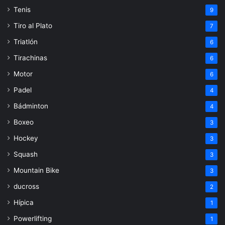
Tenis
9
Tiro al Plato
7
Triatlón
6
Tirachinas
6
Motor
6
Padel
4
Bádminton
4
Boxeo
3
Hockey
3
Squash
3
Mountain Bike
3
ducross
2
Hípica
1
Powerlifting
1