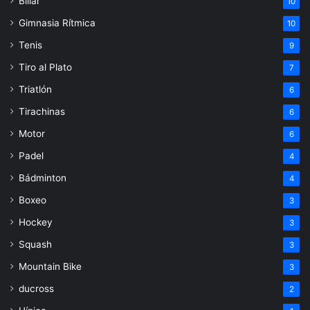
Billar
10
Gimnasia Rítmica
10
Tenis
9
Tiro al Plato
7
Triatlón
6
Tirachinas
6
Motor
6
Padel
4
Bádminton
4
Boxeo
3
Hockey
3
Squash
3
Mountain Bike
3
ducross
2