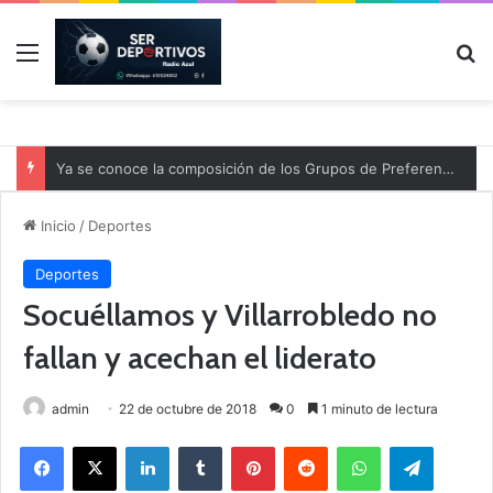
Menú
B
Ya se conoce la composición de los Grupos de Preferente y el calendario
Inicio
/
Deportes
Deportes
Socuéllamos y Villarrobledo no
fallan y acechan el liderato
admin
22 de octubre de 2018
0
1 minuto de lectura
Facebook
X
LinkedIn
Tumblr
Pinterest
Reddit
WhatsApp
Telegram