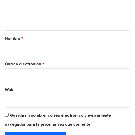
e
n
t
a
r
Nombre
*
i
o
*
Correo electrónico
*
Web
Guarda mi nombre, correo electrónico y web en este
navegador para la próxima vez que comente.