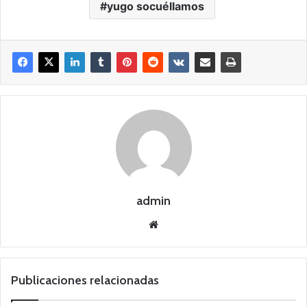
yugo socuéllamos
admin
Siti
o
we
b
Publicaciones relacionadas