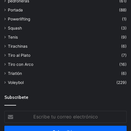
pedroneras
(61)
Portada
(88)
Powerlifting
(1)
Squash
(3)
Tenis
(9)
Tirachinas
(6)
Tiro al Plato
(7)
Tiro con Arco
(16)
Triatlón
(6)
Voleybol
(229)
Subscribete
Escribe
tu
correo