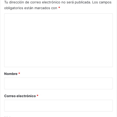
Tu dirección de correo electrónico no será publicada.
Los campos
obligatorios están marcados con
*
C
o
m
e
n
t
a
r
Nombre
*
i
o
*
Correo electrónico
*