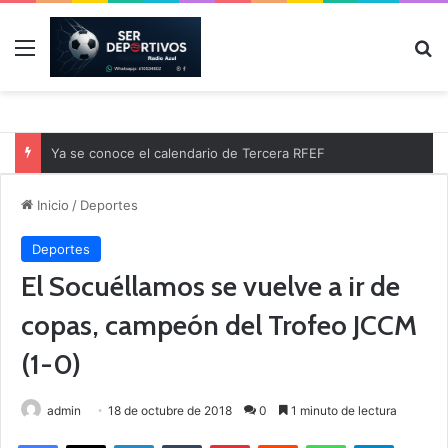
Menú
B
Ya se conoce el calendario de Tercera RFEF
Inicio
/
Deportes
Deportes
El Socuéllamos se vuelve a ir de
copas, campeón del Trofeo JCCM
(1-0)
admin
18 de octubre de 2018
0
1 minuto de lectura
Facebook
X
LinkedIn
Tumblr
Pinterest
Reddit
WhatsApp
Telegram