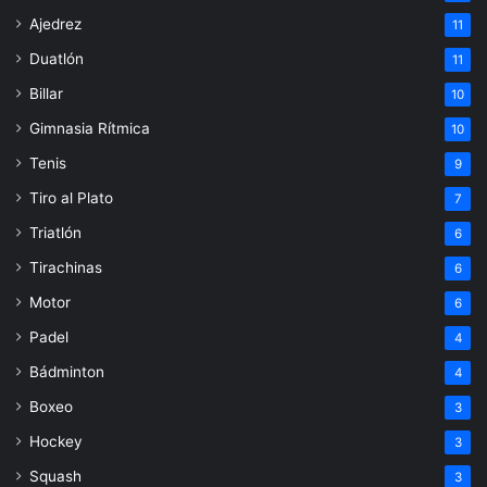
Ajedrez
11
Duatlón
11
Billar
10
Gimnasia Rítmica
10
Tenis
9
Tiro al Plato
7
Triatlón
6
Tirachinas
6
Motor
6
Padel
4
Bádminton
4
Boxeo
3
Hockey
3
Squash
3