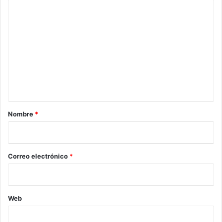
C
o
m
e
n
t
a
r
Nombre
*
i
o
*
Correo electrónico
*
Web