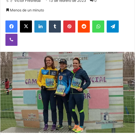
Victor Fresneda
13 de febrero de 2023
0
Menos de un minuto
Facebook
X
LinkedIn
Tumblr
Pinterest
Reddit
WhatsApp
Telegram
Viber