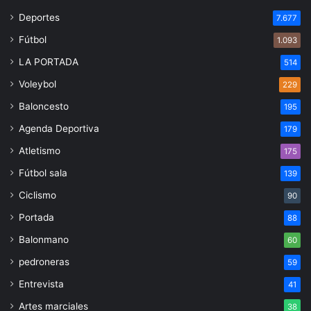
Deportes
7.677
Fútbol
1.093
LA PORTADA
514
Voleybol
229
Baloncesto
195
Agenda Deportiva
179
Atletismo
175
Fútbol sala
139
Ciclismo
90
Portada
88
Balonmano
60
pedroneras
59
Entrevista
41
Artes marciales
38