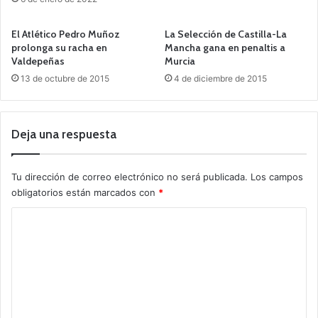
El Atlético Pedro Muñoz
La Selección de Castilla-La
prolonga su racha en
Mancha gana en penaltis a
Valdepeñas
Murcia
13 de octubre de 2015
4 de diciembre de 2015
Deja una respuesta
Tu dirección de correo electrónico no será publicada.
Los campos
obligatorios están marcados con
*
C
o
m
e
n