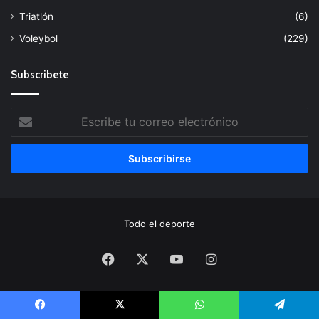
Triatlón
(6)
Voleybol
(229)
Subscribete
Escribe
tu
correo
electrónico
Todo el deporte
Facebook
X
YouTube
Instagram