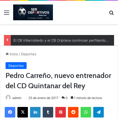
Menú
B
El CB Villarrobledo y el CB Criptana continúan perfilando sus plantillas
Inicio
/
Deportes
Deportes
Pedro Carreño, nuevo entrenador
del CD Quintanar del Rey
admin
25 de enero de 2017
0
1 minuto de lectura
Facebook
X
LinkedIn
Tumblr
Pinterest
Reddit
WhatsApp
Telegram