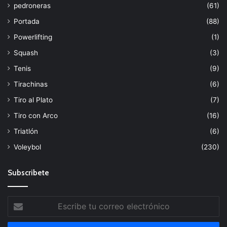
pedroneras
(61)
Portada
(88)
Powerlifting
(1)
Squash
(3)
Tenis
(9)
Tirachinas
(6)
Tiro al Plato
(7)
Tiro con Arco
(16)
Triatlón
(6)
Voleybol
(230)
Subscribete
Escribe
tu
correo