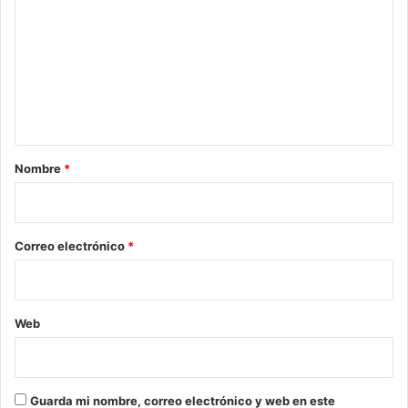
m
e
n
t
a
r
Nombre
*
i
o
*
Correo electrónico
*
Web
Guarda mi nombre, correo electrónico y web en este