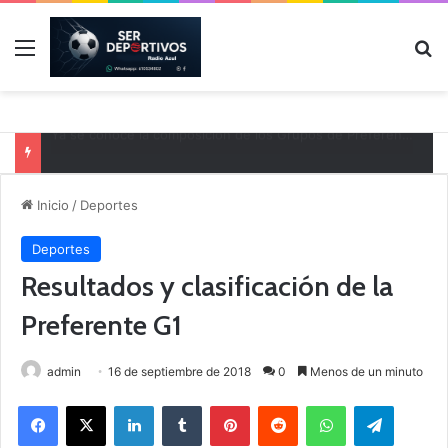
Menú
B
Agenda deportiva del fin de semana en nuestra comarca
Inicio
/
Deportes
Deportes
Resultados y clasificación de la
Preferente G1
admin
16 de septiembre de 2018
0
Menos de un minuto
Facebook
X
LinkedIn
Tumblr
Pinterest
Reddit
WhatsApp
Telegram