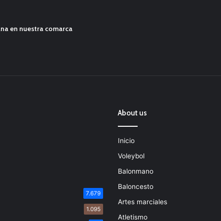
ana en nuestra comarca
About us
Inicio
Voleybol
Balonmano
Baloncesto
7.679
Artes marciales
1.095
Atletismo