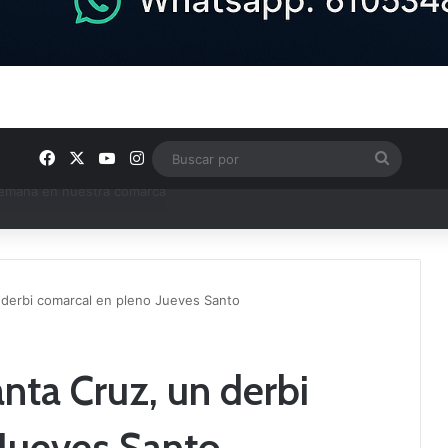
Facebook
X
YouTube
Instagram
Buscar
por
e Tercera RFEF
 derbi comarcal en pleno Jueves Santo
nta Cruz, un derbi
 Jueves Santo