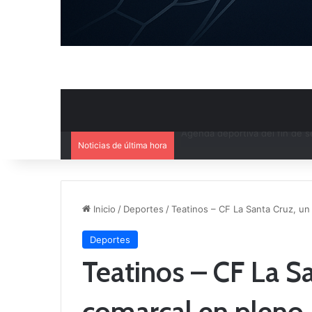
Noticias de última hora
Ya se conoce el calendario d
Inicio
/
Deportes
/
Teatinos – CF La Santa Cruz, un
Deportes
Teatinos – CF La Sa
comarcal en pleno