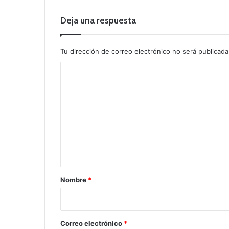
Deja una respuesta
Tu dirección de correo electrónico no será publicada
C
o
m
e
n
t
a
r
Nombre
*
i
o
*
Correo electrónico
*