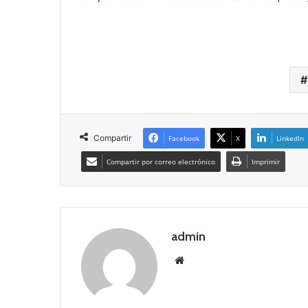
Compartir
Facebook
X
LinkedIn
Compartir por correo electrónico
Imprimir
admin
Siti
o
we