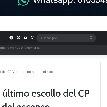
Facebook
X
YouTube
Instagram
Buscar
por
e Tercera RFEF
llo del CP Villarrobledo antes del ascenso
a, último escollo del CP
s del ascenso