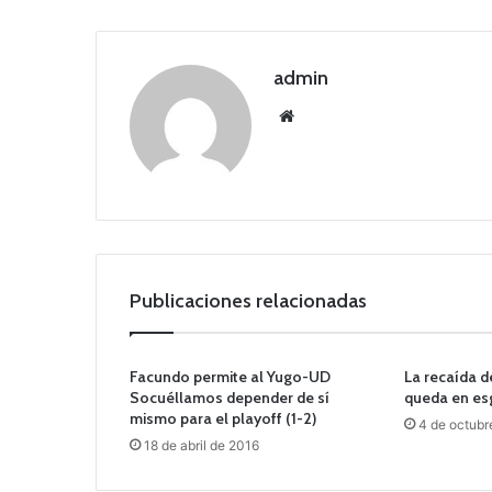
admin
Siti
o
we
b
Publicaciones relacionadas
Facundo permite al Yugo-UD
La recaída d
Socuéllamos depender de sí
queda en esg
mismo para el playoff (1-2)
4 de octubr
18 de abril de 2016