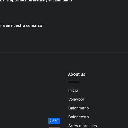
os Grupos de Preferente y el calendario
ana en nuestra comarca
About us
Inicio
Voleybol
Balonmano
Baloncesto
7.679
Artes marciales