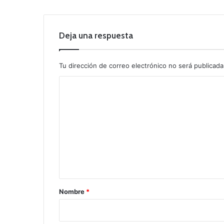
Deja una respuesta
Tu dirección de correo electrónico no será publicada
C
o
m
e
n
t
a
r
Nombre
*
i
o