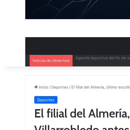
Noticias de última hora
Ya se conoce el calendario d
Inicio
/
Deportes
/
El filial del Almería, último esco
Deportes
El filial del Almerí
Villarrobledo ante