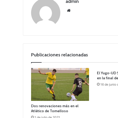
admin
Siti
o
we
b
Publicaciones relacionadas
El Yugo-UD 
en la final d
16 de junio
Dos renovaciones más en el
Atlético de Tomelloso
1 de julio de 2021