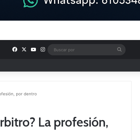
Facebook
X
YouTube
Instagram
Buscar
por
e Tercera RFEF
ofesión, por dentro
bitro? La profesión,