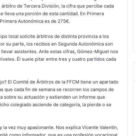
rbitro de Tercera División, la cifra que percibe cada
se lleva una porción de esta cantidad. En Primera
 Primera Autonómica es de 275€.
o local solicite árbitros de distinta provincia a los
Por su parte, los recibos en Segunda Autonómica son
llevar asistentes. Ante estas cifras, Gómez-Miguel nos
 niveles. Él suele pitar entre tres y cuatro partidos cada
ajo? El Comité de Árbitros de la FFCM tiene un apartado
as que cada fin de semana se recorren los campos de
ta sobre su actuación y extienden un informe que
icho colegiado asciende de categoría, la pierde o se
 la vez muy apasionante. Nos explica Vicente Valentín,
mité como informador, que es una profesión vocacional