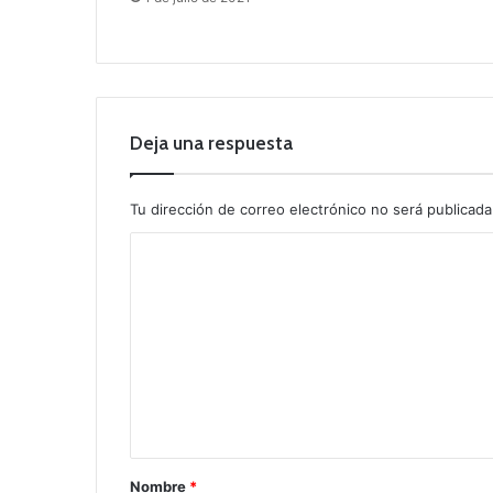
Deja una respuesta
Tu dirección de correo electrónico no será publicada
C
o
m
e
n
t
a
r
Nombre
*