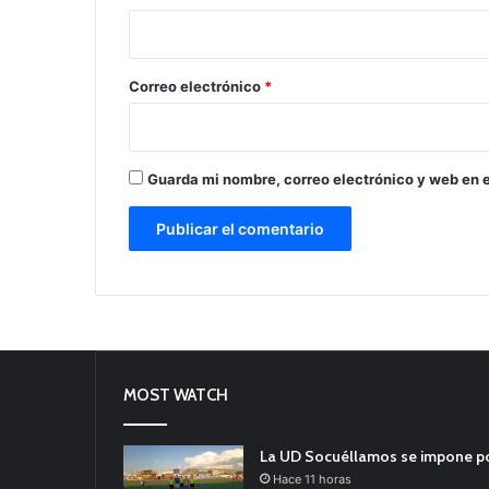
i
o
*
Correo electrónico
*
Guarda mi nombre, correo electrónico y web en 
MOST WATCH
La UD Socuéllamos se impone por 
Hace 11 horas