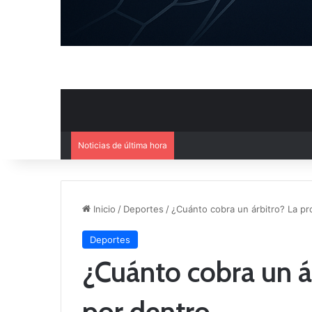
Noticias de última hora
Ya se conoce el calendario d
Inicio
/
Deportes
/
¿Cuánto cobra un árbitro? La pr
Deportes
¿Cuánto cobra un ár
por dentro