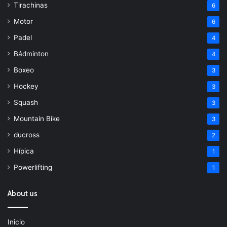
Tirachinas
6
Motor
6
Padel
4
Bádminton
4
Boxeo
3
Hockey
3
Squash
3
Mountain Bike
3
ducross
2
Hípica
1
Powerlifting
1
About us
Inicio