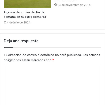
13 de noviembre de 2014
Agenda deportiva del fin de
semana en nuestra comarca
4 de julio de 2024
Deja una respuesta
Tu dirección de correo electrónico no será publicada.
Los campos
obligatorios están marcados con
*
C
o
m
e
n
t