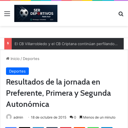
Menú
B
El CB Villarrobledo y el CB Criptana continúan perfilando sus plantillas
Inicio
/
Deportes
Deportes
Resultados de la jornada en
Preferente, Primera y Segunda
Autonómica
admin
18 de octubre de 2015
0
Menos de un minuto
Facebook
X
LinkedIn
Tumblr
Pinterest
Reddit
WhatsApp
Telegram