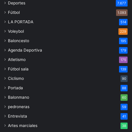
Deportes
7.677
Fútbol
1.093
LA PORTADA
514
Voleybol
229
Baloncesto
195
Agenda Deportiva
179
Atletismo
175
Fútbol sala
139
Ciclismo
90
Portada
88
Balonmano
60
pedroneras
59
Entrevista
41
Artes marciales
38