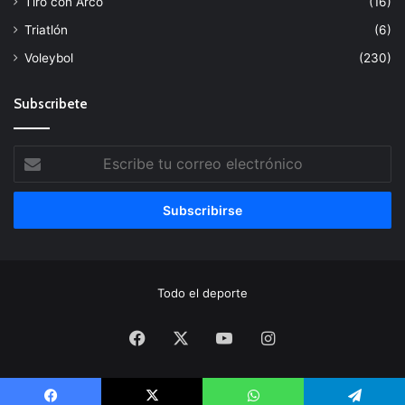
Tiro con Arco
(16)
Triatlón
(6)
Voleybol
(230)
Subscribete
Escribe
tu
correo
electrónico
Todo el deporte
Facebook
X
YouTube
Instagram