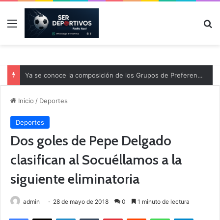
Menú
B
Ya se conoce la composición de los Grupos de Preferente y el calendario
Inicio
/
Deportes
Deportes
Dos goles de Pepe Delgado
clasifican al Socuéllamos a la
siguiente eliminatoria
admin
28 de mayo de 2018
0
1 minuto de lectura
Facebook
X
LinkedIn
Tumblr
Pinterest
Reddit
WhatsApp
Telegram