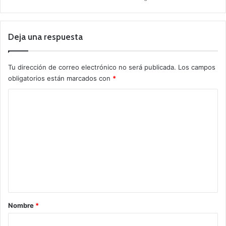
Deja una respuesta
Tu dirección de correo electrónico no será publicada.
Los campos
obligatorios están marcados con
*
C
o
m
e
n
t
a
r
Nombre
*
i