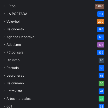
Fútbol
1.096
LA PORTADA
514
Voleybol
230
Baloncesto
195
Agenda Deportiva
179
Atletismo
175
Fútbol sala
139
Ciclismo
90
Portada
88
pedroneras
61
Balonmano
60
Entrevista
41
Artes marciales
38
golf
35