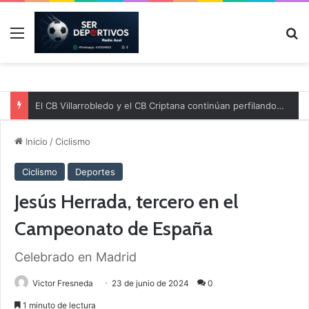
Menú
B
El CB Villarrobledo y el CB Criptana continúan perfilando sus plantillas
Inicio
/
Ciclismo
Ciclismo
Deportes
Jesús Herrada, tercero en el
Campeonato de España
Celebrado en Madrid
Victor Fresneda
23 de junio de 2024
0
1 minuto de lectura