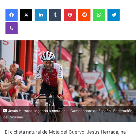
Facebook
X
LinkedIn
Tumblr
Pinterest
Reddit
WhatsApp
Telegram
Viber
Jesús Herrada llegando a meta en el Campeonato de España- Federación
de Ciclismo
El ciclista natural de Mota del Cuervo, Jesús Herrada, ha