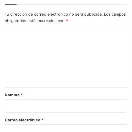
Tu dirección de correo electrónico no será publicada.
Los campos
obligatorios están marcados con
*
C
o
m
e
n
t
a
r
Nombre
*
i
o
*
Correo electrónico
*