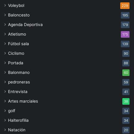
Voleybol
229
Baloncesto
195
Agenda Deportiva
179
Atletismo
175
Fútbol sala
139
Ciclismo
90
Portada
88
Balonmano
60
pedroneras
59
Entrevista
41
Artes marciales
38
golf
34
Halterofilia
34
Natación
20