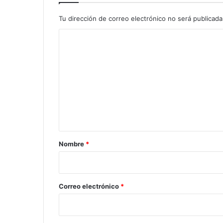
Tu dirección de correo electrónico no será publicada
C
o
m
e
n
t
a
r
Nombre
*
i
o
*
Correo electrónico
*