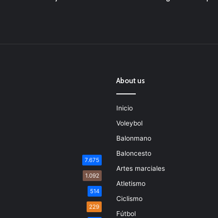
About us
Inicio
Voleybol
Balonmano
Baloncesto
7.675
Artes marciales
1.092
Atletismo
514
Ciclismo
229
Fútbol