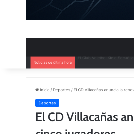
Noticias de última hora
El Cuenca Deportiva refuerza s
Inicio
/
Deportes
/
El CD Villacañas anuncia la ren
Deportes
El CD Villacañas an
cinco jugadores