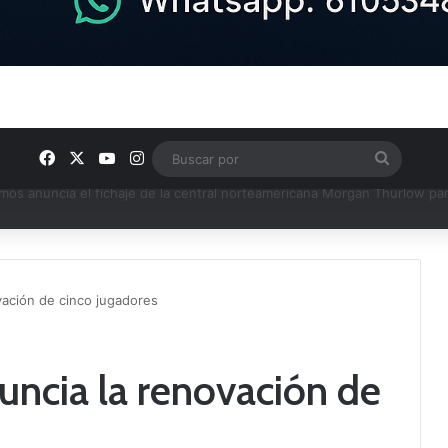
Facebook
X
YouTube
Instagram
Buscar
por
u plantilla con talento de la comarca
ovación de cinco jugadores
uncia la renovación de