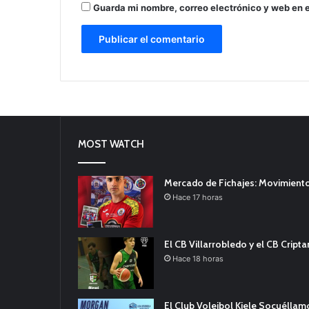
Guarda mi nombre, correo electrónico y web en 
MOST WATCH
Mercado de Fichajes: Movimiento
Hace 17 horas
El CB Villarrobledo y el CB Cript
Hace 18 horas
El Club Voleibol Kiele Socuélla