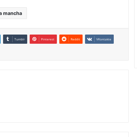
la mancha
Tumblr
Pinterest
Reddit
VKontakte