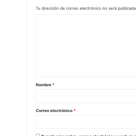
Tu dirección de correo electrónico no será publicada
C
o
m
e
n
t
a
r
Nombre
*
i
o
*
Correo electrónico
*