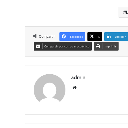
Compartir
Facebook
X
LinkedIn
Compartir por correo electrónico
Imprimir
admin
Siti
o
we
b