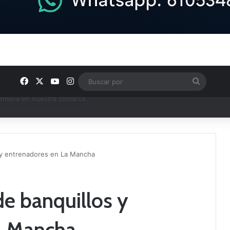
Facebook
X
YouTube
Instagram
Buscar
por
e Tercera RFEF
s y entrenadores en La Mancha
de banquillos y
a Mancha