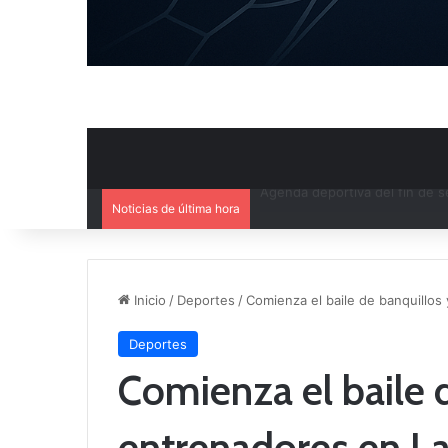
Noticias de última hora
Ya se conoce el calendario d
Inicio
/
Deportes
/
Comienza el baile de banquillo
Deportes
Comienza el baile 
entrenadores en L