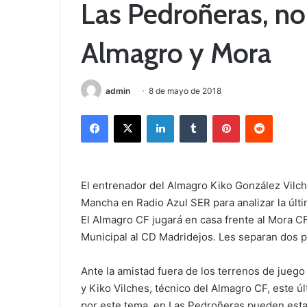
Las Pedroñeras, no
Almagro y Mora
admin
8 de mayo de 2018
Facebook
X
LinkedIn
Tumblr
Pinterest
Reddit
El entrenador del Almagro Kiko González Vilc
Mancha en Radio Azul SER para analizar la últ
El Almagro CF jugará en casa frente al Mora C
Municipal al CD Madridejos. Les separan dos pu
Ante la amistad fuera de los terrenos de jueg
y Kiko Vilches, técnico del Almagro CF, este úl
por este tema, en Las Pedroñeras pueden estar