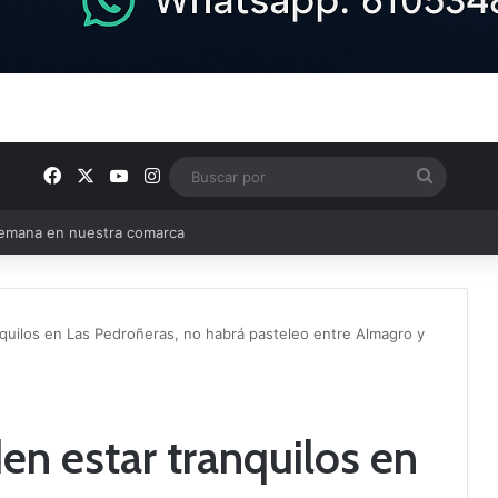
Facebook
X
YouTube
Instagram
Buscar
por
e Tercera RFEF
nquilos en Las Pedroñeras, no habrá pasteleo entre Almagro y
en estar tranquilos en