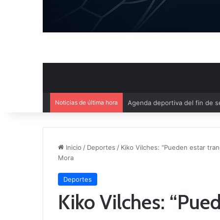
Noticias de última hora
Ya se conoce el calendario d
Inicio
/
Deportes
/
Kiko Vilches: “Pueden estar tra
Mora
Deportes
Kiko Vilches: “Pued