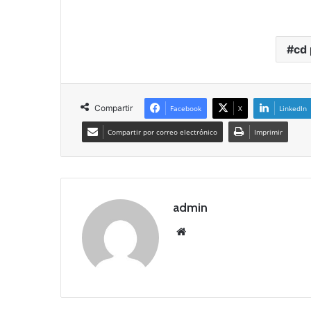
cd
Compartir
Facebook
X
LinkedIn
Compartir por correo electrónico
Imprimir
admin
Siti
o
we
b