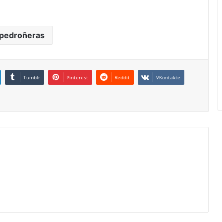
 pedroñeras
Tumblr
Pinterest
Reddit
VKontakte