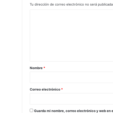
Tu dirección de correo electrónico no será publicada
C
o
m
e
n
t
a
r
Nombre
*
i
o
*
Correo electrónico
*
Guarda mi nombre, correo electrónico y web en 