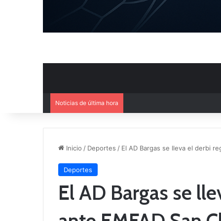
Noticias de última hora
Ya se conoce el calendario d
Inicio
/
Deportes
/
El AD Bargas se lleva el derbi 
Deportes
El AD Bargas se lle
ante EMFAD San C