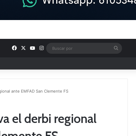
Facebook
X
YouTube
Instagram
Buscar
por
e Tercera RFEF
regional ante EMFAD San Clemente FS
va el derbi regional
lemente FS