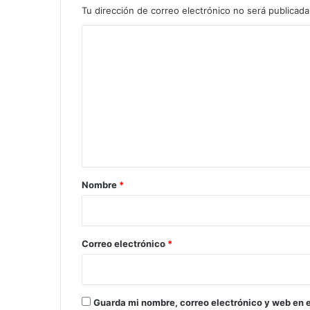
Tu dirección de correo electrónico no será publicada
C
o
m
e
n
t
a
r
Nombre
*
i
o
*
Correo electrónico
*
Guarda mi nombre, correo electrónico y web en 