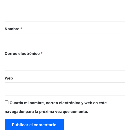
n
t
a
r
Nombre
*
i
o
*
Correo electrónico
*
Web
Guarda mi nombre, correo electrónico y web en este
navegador para la próxima vez que comente.