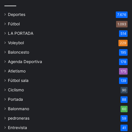
Deportes
7.676
Fútbol
1.093
LA PORTADA
514
Voleybol
229
Baloncesto
195
Agenda Deportiva
178
Atletismo
175
Fútbol sala
139
Ciclismo
90
Portada
88
Balonmano
60
pedroneras
59
Entrevista
41