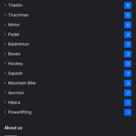
Triatlón
6
Tirachinas
6
Motor
6
Padel
4
Bádminton
4
Boxeo
3
Hockey
3
Squash
3
Mountain Bike
3
ducross
2
Hípica
1
Powerlifting
1
About us