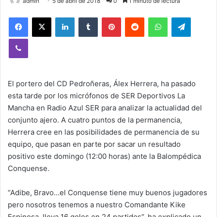
admin
5 de abril de 2018
0
1 minuto de lectura
Facebook
X
LinkedIn
Tumblr
Pinterest
Reddit
WhatsApp
Telegram
Viber
El portero del CD Pedroñeras, Álex Herrera, ha pasado
esta tarde por los micrófonos de SER Deportivos La
Mancha en Radio Azul SER para analizar la actualidad del
conjunto ajero. A cuatro puntos de la permanencia,
Herrera cree en las posibilidades de permanencia de su
equipo, que pasan en parte por sacar un resultado
positivo este domingo (12:00 horas) ante la Balompédica
Conquense.
“Adibe, Bravo…el Conquense tiene muy buenos jugadores
pero nosotros tenemos a nuestro Comandante Kike
Espinosa, lleva 16 goles en 24 partidos”, ha explicado un