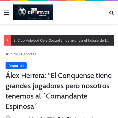
Menú
B
El Club Voleibol Kiele Socuéllamos anuncia el fichaje de la central norteamericana Morgan Thurlow para la temporada 2026/2027
Inicio
/
Deportes
Deportes
Álex Herrera: “El Conquense tiene
grandes jugadores pero nosotros
tenemos al ´Comandante
Espinosa´