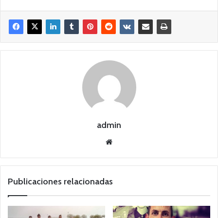
admin
Siti
o
we
b
Publicaciones relacionadas