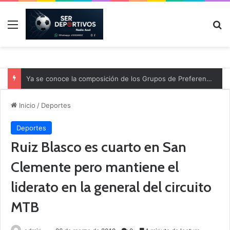
Menú
B
Ya se conoce la composición de los Grupos de Preferente y el calendario
Inicio
/
Deportes
Deportes
Ruiz Blasco es cuarto en San
Clemente pero mantiene el
liderato en la general del circuito
MTB