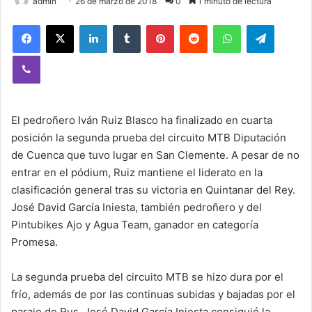
admin
26 de marzo de 2018
0
1 minuto de lectura
Facebook
X
LinkedIn
Tumblr
Pinterest
Reddit
WhatsApp
Telegram
Viber
El pedroñero Iván Ruiz Blasco ha finalizado en cuarta
posición la segunda prueba del circuito MTB Diputación
de Cuenca que tuvo lugar en San Clemente. A pesar de no
entrar en el pódium, Ruiz mantiene el liderato en la
clasificación general tras su victoria en Quintanar del Rey.
José David García Iniesta, también pedroñero y del
Pintubikes Ajo y Agua Team, ganador en categoría
Promesa.
La segunda prueba del circuito MTB se hizo dura por el
frío, además de por las continuas subidas y bajadas por el
paraje de Rus. José David García Iniesta consiguió la