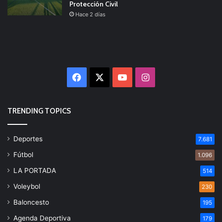
Protección Civil
Hace 2 días
Facebook
X
YouTube
Instagram
TRENDING TOPICS
Deportes
7.681
Fútbol
1.096
LA PORTADA
514
Voleybol
230
Baloncesto
195
Agenda Deportiva
179