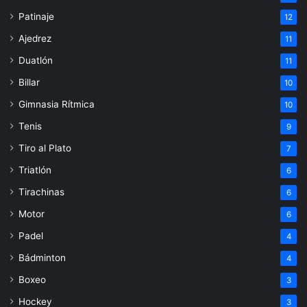
Patinaje
12
Ajedrez
11
Duatlón
11
Billar
10
Gimnasia Rítmica
10
Tenis
9
Tiro al Plato
7
Triatlón
6
Tirachinas
6
Motor
6
Padel
4
Bádminton
4
Boxeo
3
Hockey
3